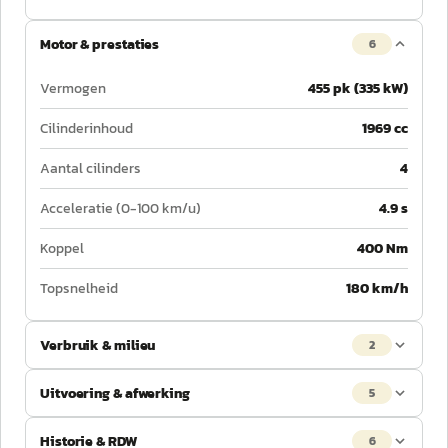
Motor & prestaties
6
Vermogen
455 pk (335 kW)
Cilinderinhoud
1969 cc
Aantal cilinders
4
Acceleratie (0-100 km/u)
4.9 s
Koppel
400 Nm
Topsnelheid
180 km/h
Verbruik & milieu
2
Uitvoering & afwerking
5
Historie & RDW
6