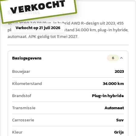
VERKOCHT
Specificaties
Volvo XC60 2.0 T8 Plug-in hybrid AWD R-design uit 2023, 455
Verkocht op
21 juli 2026
pk, 0–100 km/u in 4,9 s, tellerstand 34.000 km, plug-in hybride,
automaat. APK geldig tot 11 mei 2027.
Basisgegevens
6
Bouwjaar
2023
Kilometerstand
34.000 km
Brandstof
Plug-in hybride
Transmissie
Automaat
Carrosserie
Suv
Kleur
Grijs