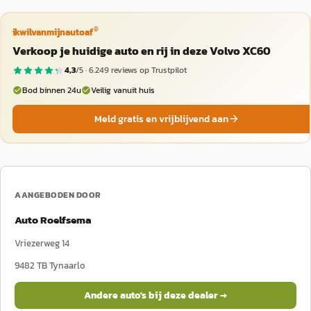
®
ikwilvanmijnautoaf
Verkoop je huidige auto en rij in deze Volvo XC60
4,3
/5 ·
6.249
reviews op Trustpilot
Bod binnen 24u
Veilig vanuit huis
Meld gratis en vrijblijvend aan
AANGEBODEN DOOR
Auto Roelfsema
Vriezerweg 14
9482 TB
Tynaarlo
Andere auto's bij deze dealer →