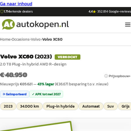
Ga naar inhoud
1.714
erkende dealers
4,4
·
352.814
Google-reviews
Home
›
Occasions
›
Volvo
›
Volvo XC60
Volvo XC60
(
2023
)
VERKOCHT
2.0 T8 Plug-in hybrid AWD R-design
€ 48.950
ⓘ Prijsopbouw
Nieuwprijs
€
85.621
—
43
% lager
(€
36.671
besparing t.o.v. nieuw)
✈ Geïmporteerd
✓ APK tot
mei 2027
2023
34.000 km
Plug-in hybride
Automaat
Suv
Grijs