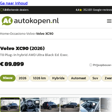
Ga naar inhoud
1.841
erkende dealers
4,4
·
352.831
Google-reviews
Home
›
Occasions
›
Volvo
›
Volvo XC90
Volvo XC90
(
2026
)
T8 Plug-in hybrid AWD Ultra Black Ed. Exec.
€ 89.899
ⓘ Prijsopbouw
Nieuw
2026
1.026 km
Hybride
Automaat
Suv
Zwar
1
/
29