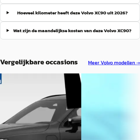
Hoeveel kilometer heeft deze Volvo XC90 uit 2026?
Wat zijn de maandelijkse kosten van deze Volvo XC90?
Vergelijkbare occasions
Meer
Volvo
modellen →
A
A
Volvo XC90
·
2026
Volvo XC90
·
2026
2.0 T8 Plug-in hybrid AWD Ultra
2.0 T8 Plug-in hybrid AWD
Black Ed. Exec.
Black Ed. Exec.
€ 89.500
€ 89.500
v.a. € 1.897/mnd
v.a. € 1.897/mnd