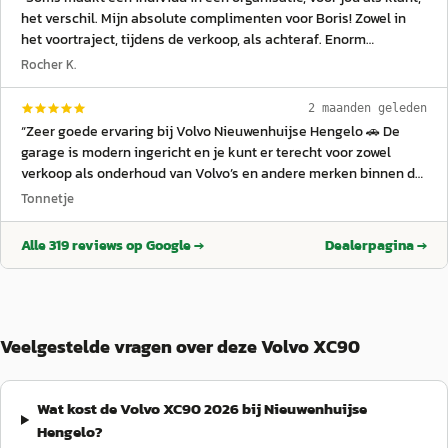
het verschil. Mijn absolute complimenten voor Boris! Zowel in
het voortraject, tijdens de verkoop, als achteraf. Enorm
betrokken.
”
Rocher K.
2 maanden geleden
“
Zeer goede ervaring bij Volvo Nieuwenhuijse Hengelo 🚗 De
garage is modern ingericht en je kunt er terecht voor zowel
verkoop als onderhoud van Volvo’s en andere merken binnen de
groep. Het personeel is deskundig en werkt volgens een
Tonnetje
duidelijke, professionele aanpak waarbij service en
klantcontact centraal staan. De verkoper neemt de tijd om alles
Alle
319
reviews op Google →
Dealerpagina →
goed uit te leggen, van auto-opties tot inruil en financiering,
zonder dat het gehaast voelt. De service is strak geregeld:
onderhoud, reparaties en afspraken worden duidelijk
gecommuniceerd en netjes uitgevoerd. Over het algemeen is de
tevredenheid hoog door de combinatie van kwaliteit,
Veelgestelde vragen over deze Volvo XC90
transparantie en persoonlijke benadering 👍
”
Wat kost de Volvo XC90 2026 bij Nieuwenhuijse
Hengelo?