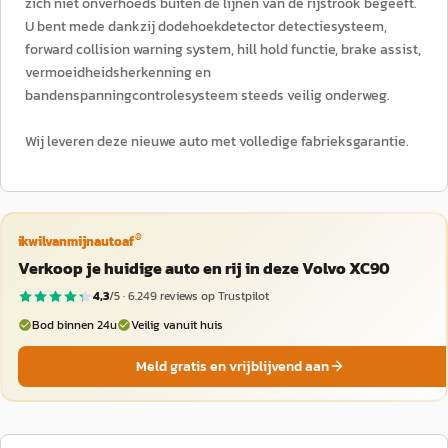
zich niet onverhoeds buiten de lijnen van de rijstrook begeeft.
U bent mede dankzij dodehoekdetector detectiesysteem,
forward collision warning system, hill hold functie, brake assist,
vermoeidheidsherkenning en
bandenspanningcontrolesysteem steeds veilig onderweg.
Wij leveren deze nieuwe auto met volledige fabrieksgarantie.
®
ikwilvanmijnautoaf
Verkoop je huidige auto en rij in deze Volvo XC90
4,3
/5 ·
6.249
reviews op Trustpilot
Bod binnen 24u
Veilig vanuit huis
Meld gratis en vrijblijvend aan