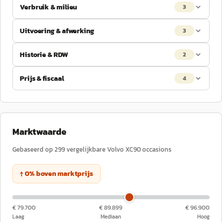
Verbruik & milieu
3
Uitvoering & afwerking
3
Historie & RDW
2
Prijs & fiscaal
4
Marktwaarde
Gebaseerd op
299
vergelijkbare
Volvo
XC90
occasions
↑
0
%
boven
marktprijs
€ 79.700
€ 89.899
€ 96.900
Laag
Mediaan
Hoog