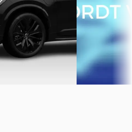
Boven markt
Boven markt
2026 · 1.500 km · Hybride · Automaat
2026 · 1 km · Hybride · Au
Autobedrijf Dirk van der Steen
·
Autobedrijf Dirk van der 
Limmen
Limmen
Bekijk aanbieding →
Bekijk aanbieding →
Vergelijk
Vergelijk