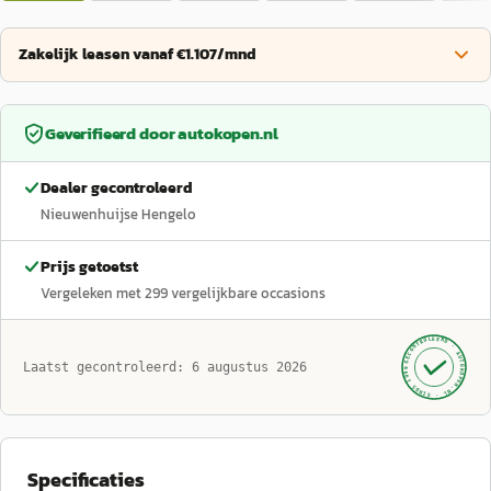
Zakelijk leasen vanaf €1.107/mnd
Geverifieerd door
autokopen.nl
Dealer gecontroleerd
Nieuwenhuijse Hengelo
Prijs getoetst
Vergeleken met
299
vergelijkbare occasions
GECONTROLEERD ·
AUTOKOPEN.NL
Laatst gecontroleerd:
6 augustus 2026
· SINDS 1999 ·
Specificaties