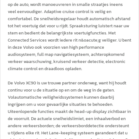
op de auto, wordt manoeuvreren in smalle straatjes ineens
veel eenvoudiger. Adaptive cruise control is veilig en
comfortabel. De snelheidsregelaar houdt automatisch afstand
tot het voertuig dat voor u rijdt. Spraaksturing luistert naar uw
stem en bedient de belangrijkste voertuigfuncties. Met
Connected Services wordt iedere rit n&oacute;g veiliger. U bent
in deze Volvo ook voorzien van high performance
audiosysteem, full map navigatiesysteem, achteropkomend
verkeer waarschuwing, kruisend verkeer detectie, electronic
climate control en draadloos opladen.
De Volvo XC90 is uw trouwe partner onderweg, want hij houdt
continu voor u de situatie op en om de weg in de gaten.
Volautomatische veiligheidssystemen kunnen daarbij
ingrijpen om u voor gevaarlijke situaties te behoeden.
Uiteenlopende functies maakt de head-up display zichtbaar in
de voorruit. De actuele snelheidslimiet, een inhaalverbod en
andere verkeersborden; de verkeersborddetectie ondersteunt
u tijdens elke rit. Het Lane-keeping systeem garandeert dat u