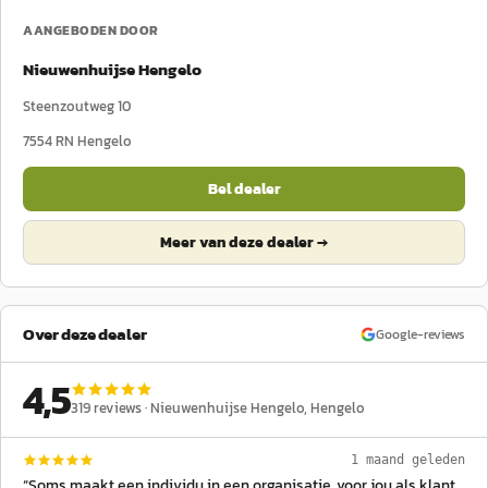
AANGEBODEN DOOR
Nieuwenhuijse Hengelo
Steenzoutweg 10
7554 RN
Hengelo
Bel dealer
Meer van deze dealer →
Over deze dealer
Google-reviews
4,5
319
reviews ·
Nieuwenhuijse Hengelo
, Hengelo
1 maand geleden
“
Soms maakt een individu in een organisatie, voor jou als klant,