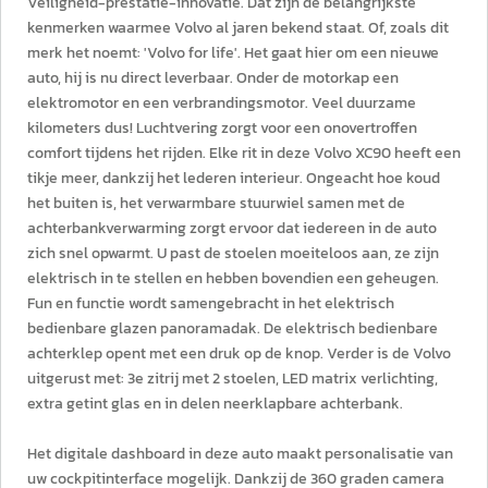
Veiligheid-prestatie-innovatie. Dat zijn de belangrijkste
kenmerken waarmee Volvo al jaren bekend staat. Of, zoals dit
merk het noemt: 'Volvo for life'. Het gaat hier om een nieuwe
auto, hij is nu direct leverbaar. Onder de motorkap een
elektromotor en een verbrandingsmotor. Veel duurzame
kilometers dus! Luchtvering zorgt voor een onovertroffen
comfort tijdens het rijden. Elke rit in deze Volvo XC90 heeft een
tikje meer, dankzij het lederen interieur. Ongeacht hoe koud
het buiten is, het verwarmbare stuurwiel samen met de
achterbankverwarming zorgt ervoor dat iedereen in de auto
zich snel opwarmt. U past de stoelen moeiteloos aan, ze zijn
elektrisch in te stellen en hebben bovendien een geheugen.
Fun en functie wordt samengebracht in het elektrisch
bedienbare glazen panoramadak. De elektrisch bedienbare
achterklep opent met een druk op de knop. Verder is de Volvo
uitgerust met: 3e zitrij met 2 stoelen, LED matrix verlichting,
extra getint glas en in delen neerklapbare achterbank.
Het digitale dashboard in deze auto maakt personalisatie van
uw cockpitinterface mogelijk. Dankzij de 360 graden camera