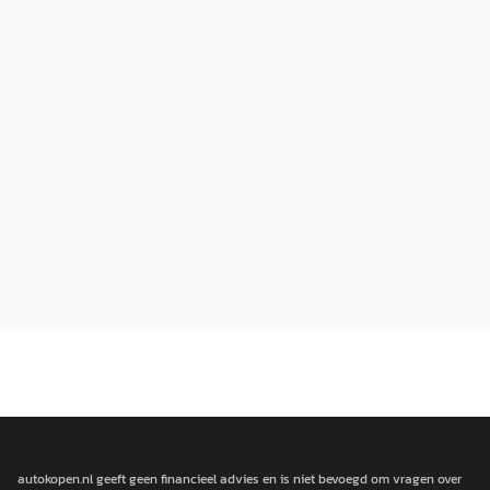
autokopen.nl geeft geen financieel advies en is niet bevoegd om vragen over