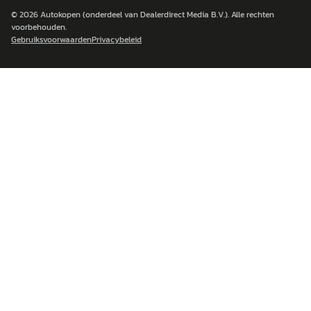
© 2026
Autokopen
(onderdeel van Dealerdirect Media B.V.). Alle rechten
voorbehouden.
Gebruiksvoorwaarden
Privacybeleid