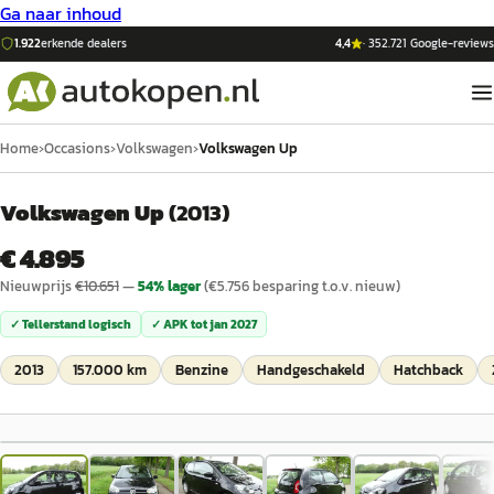
Ga naar inhoud
1.922
erkende dealers
4,4
·
352.721
Google-reviews
Home
›
Occasions
›
Volkswagen
›
Volkswagen Up
Volkswagen Up
(
2013
)
€ 4.895
Nieuwprijs
€
10.651
—
54
% lager
(€
5.756
besparing t.o.v. nieuw)
✓ Tellerstand logisch
✓ APK tot
jan 2027
2013
157.000 km
Benzine
Handgeschakeld
Hatchback
1
/
12