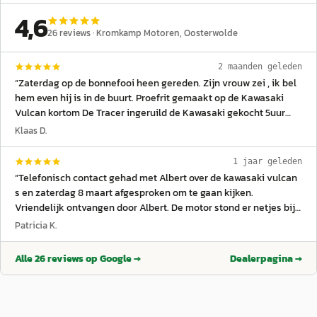
4,6
26
reviews ·
Kromkamp Motoren
, Oosterwolde
2 maanden geleden
“
Zaterdag op de bonnefooi heen gereden. Zijn vrouw zei , ik bel
hem even hij is in de buurt. Proefrit gemaakt op de Kawasaki
Vulcan kortom De Tracer ingeruild de Kawasaki gekocht 5uur
bus op de oprit de ene eruit de andere erin en 7 uur reed ik mijn
Klaas D.
eerste ritje Helemaal top bedankt voor de snelle service.
”
1 jaar geleden
“
Telefonisch contact gehad met Albert over de kawasaki vulcan
s en zaterdag 8 maart afgesproken om te gaan kijken.
Vriendelijk ontvangen door Albert. De motor stond er netjes bij
en deze prachtige motor gekocht. Ben er super blij mee.
”
Patricia K.
Alle
26
reviews op Google →
Dealerpagina →