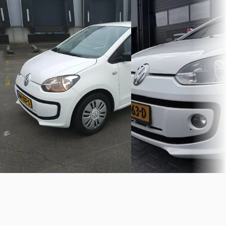
1.0 take up! BlueMotion / Airco / 5
1.0 CLUB UP
Drs
€ 5.995
€ 4.395
v.a. € 127/mnd
v.a. € 93/mnd
2015 · 121.000 km · Benzine
2013 · 193.702 km · Benzine ·
Handgeschakeld
Handgeschakeld
MVG Automotive
· ENSCH
Occauto.nl
· ENKHUIZEN
Bekijk aanbieding →
Bekijk aanbieding →
Vergelijk
Vergelijk