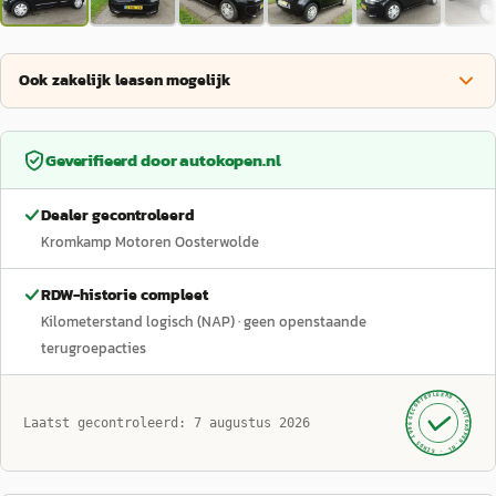
Ook zakelijk leasen mogelijk
Geverifieerd door
autokopen.nl
Dealer gecontroleerd
Kromkamp Motoren Oosterwolde
RDW-historie compleet
Kilometerstand logisch (NAP)
· geen openstaande
terugroepacties
GECONTROLEERD ·
AUTOKOPEN.NL
Laatst gecontroleerd:
7 augustus 2026
· SINDS 1999 ·