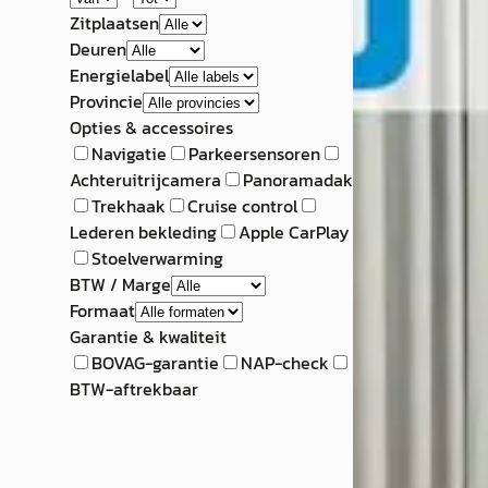
Zitplaatsen
Deuren
Energielabel
Provincie
Opties & accessoires
Navigatie
Parkeersensoren
Achteruitrijcamera
Panoramadak
Trekhaak
Cruise control
Lederen bekleding
Apple CarPlay
Stoelverwarming
BTW / Marge
Formaat
Garantie & kwaliteit
BOVAG-garantie
NAP-check
BTW-aftrekbaar