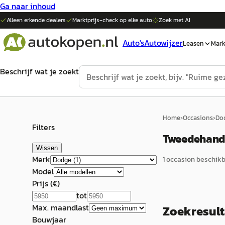
Ga naar inhoud
Alleen erkende dealers
Marktprijs-check op elke
auto
Zoek met AI
Auto's
Autowijzer
Leasen
Mark
Beschrijf wat je zoekt
Home
›
Occasions
›
Do
Filters
Tweedehands 
Wissen
Merk
1
occasion
beschikba
Model
Prijs (€)
tot
Max. maandlast
Zoekresul
Bouwjaar