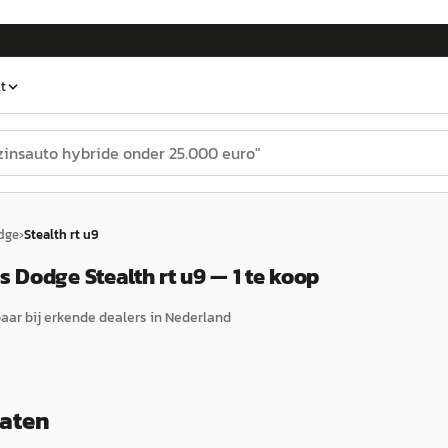
t
dge
›
Stealth rt u9
Dodge Stealth rt u9 — 1 te koop
ar bij erkende dealers in Nederland
taten