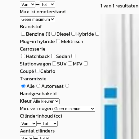
—
1
van
1
resultaten
Max. kilometerstand
Dodge STEALT
Brandstof
*Mitsubishi 300
Benzine
(
1
)
Diesel
Hybride
Plug-in hybride
Elektrisch
€ 5.950
Carrosserie
Hatchback
Sedan
v.a. € 126/mnd
Stationwagon
SUV
MPV
1991 · 161.078 km 
Coupé
Cabrio
Handgeschakeld
Transmissie
Alle
Automaat
Auto Mooij - vin
Handgeschakeld
occasion
· Beek 
Kleur
Bekijk aanbiedi
Min. vermogen
Cilinderinhoud (cc)
Vergelijk
—
Aantal cilinders
—