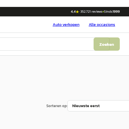
4,4
·
352.721
reviews
Sinds
1999
Auto
verkopen
Alle occasions
Zoeken
Sorteren op: