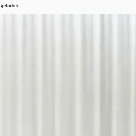
 geladen
H RT U9
·
1991
0GT
· Benzine ·
d uw nieuwe
en Donk
4,6
(
426
)
ng →