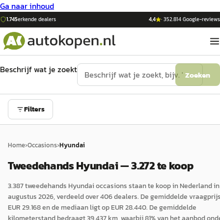
Ga naar inhoud
1.745
erkende dealers
4,4
·
352.814
Google-reviews
Beschrijf wat je zoekt
Zoeken
Filters
Home
›
Occasions
›
Hyundai
Tweedehands Hyundai — 3.272 te koop
3.387 tweedehands Hyundai occasions staan te koop in Nederland in
augustus 2026, verdeeld over 406 dealers. De gemiddelde vraagprijs
EUR 29.168 en de mediaan ligt op EUR 28.440. De gemiddelde
kilometerstand bedraagt 39.437 km, waarbij 81% van het aanbod ond