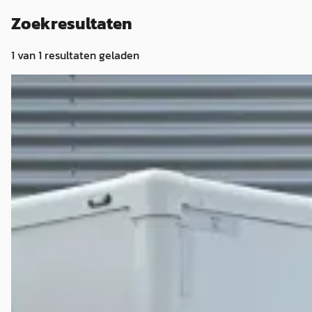
Zoekresultaten
1
van
1
resultaten geladen
MAN TGL
·
2026
12.190 BL Bakwagen Automaat Laadklep 1500kg Cruise Airco
€ 58.900
v.a. € 1.249/mnd
2026 · 123.938 km · Diesel · Automaat
MANA Bedrijfswagens
· Roosendaal
4,7
(
102
)
Bekijk aanbieding →
Vergelijk