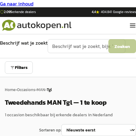
Ga naar inhoud
2.095
erkende dealers
4,4
·
404.841
Google-reviews
Beschrijf wat je zoekt
Zoeken
Filters
Home
›
Occasions
›
MAN
›
Tgl
Tweedehands MAN Tgl — 1 te koop
1
occasion
beschikbaar bij erkende dealers in Nederland
Sorteren op: