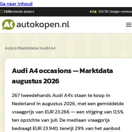
Ga naar inhoud
1.638
erkende dealers
4,4
·
353.761
Google-reviews
Auto's
/
Marktdata
/
Audi
/
A4
Audi A4 occasions — Marktdata
augustus 2026
267 tweedehands Audi A4's staan te koop in
Nederland in augustus 2026, met een gemiddelde
vraagprijs van EUR 23.266 — een stijging van 0,5%
ten opzichte van juli. De mediaan vraagprijs
bedraagt EUR 23.940, terwijl 29% van het aanbod