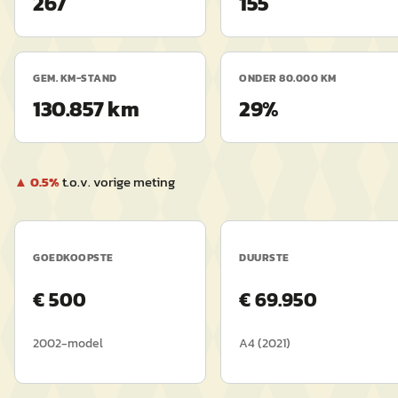
267
155
GEM. KM-STAND
ONDER 80.000 KM
130.857 km
29%
▲
0.5
%
t.o.v. vorige meting
GOEDKOOPSTE
DUURSTE
€
500
€
69.950
2002
-model
A4
(
2021
)