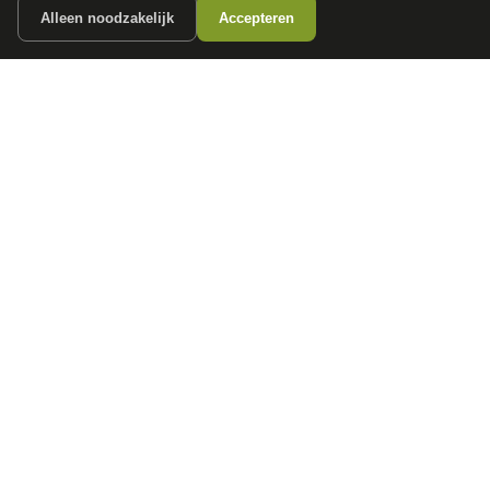
Alleen noodzakelijk
Accepteren
autokopen.nl geeft geen financieel advies en is niet bevoegd om vragen over
financiële producten te beantwoorden. Wij verwijzen door naar erkende, AFM-
vergunde partners.
POPULAIRE MERKEN
Volkswagen
Vind jouw volgende auto bij
Toyota
betrouwbare dealers.
BMW
Mercedes-Benz
Audi
Ford
Opel
Peugeot
ONTDEK
CONTACT