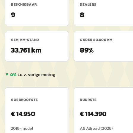
BESCHIKBAAR
DEALERS
9
8
GEM. KM-STAND
ONDER 80.000 KM
33.761 km
89%
▼
0
%
t.o.v. vorige meting
GOEDKOOPSTE
DUURSTE
€
14.950
€
114.390
2016
-model
A6 Allroad
(
2026
)