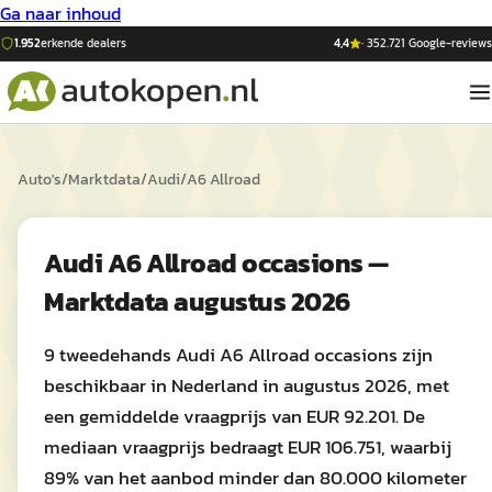
Ga naar inhoud
1.952
erkende dealers
4,4
·
352.721
Google-reviews
Auto's
/
Marktdata
/
Audi
/
A6 Allroad
Audi A6 Allroad occasions —
Marktdata augustus 2026
9 tweedehands Audi A6 Allroad occasions zijn
beschikbaar in Nederland in augustus 2026, met
een gemiddelde vraagprijs van EUR 92.201. De
mediaan vraagprijs bedraagt EUR 106.751, waarbij
89% van het aanbod minder dan 80.000 kilometer