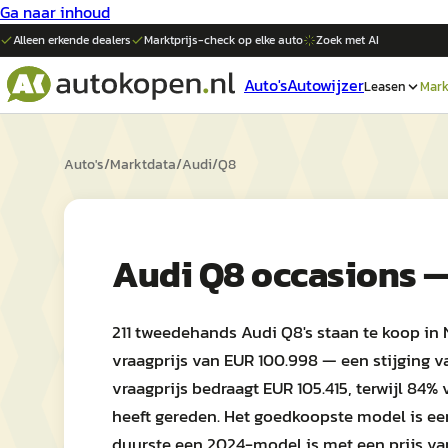
Ga naar inhoud
Alleen erkende dealers
Marktprijs-check op elke
auto
Zoek met AI
Auto's
Autowijzer
Leasen
Mark
Auto's
/
Marktdata
/
Audi
/
Q8
Audi Q8 occasions 
211 tweedehands Audi Q8's staan te koop in
vraagprijs van EUR 100.998 — een stijging v
vraagprijs bedraagt EUR 105.415, terwijl 84
heeft gereden. Het goedkoopste model is een
duurste een 2024-model is met een prijs va