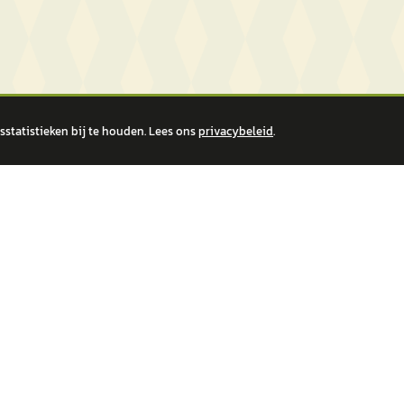
statistieken bij te houden. Lees ons
privacybeleid
.
 over financiële producten te beantwoorden. Wij verwijzen door naar erkende, AFM-v