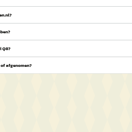
en.nl?
bben?
di Q8?
n of afgenomen?