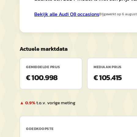
Bekijk alle
Audi
Q8
occasions
Bijgewerkt op
6 august
Actuele marktdata
GEMIDDELDE PRIJS
MEDIAAN PRIJS
€ 100.998
€ 105.415
▲
0.9
%
t.o.v. vorige meting
GOEDKOOPSTE