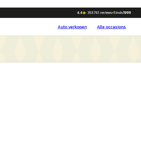
4,4
·
353.761
reviews
Sinds
1999
Auto
verkopen
Alle occasions