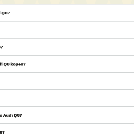
i Q8?
8?
di Q8 kopen?
ds Audi Q8?
Q8?