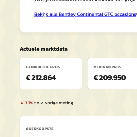
Bekijk alle
Bentley
Continental GTC
occasions
Actuele marktdata
GEMIDDELDE PRIJS
MEDIAAN PRIJS
€ 212.864
€ 209.950
▲
7.1
%
t.o.v. vorige meting
GOEDKOOPSTE