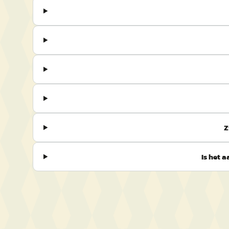
Z
Is het 