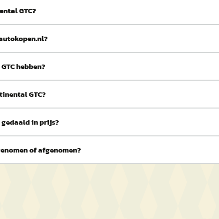
nental GTC?
 autokopen.nl?
l GTC hebben?
ntinental GTC?
gedaald in prijs?
egenomen of afgenomen?