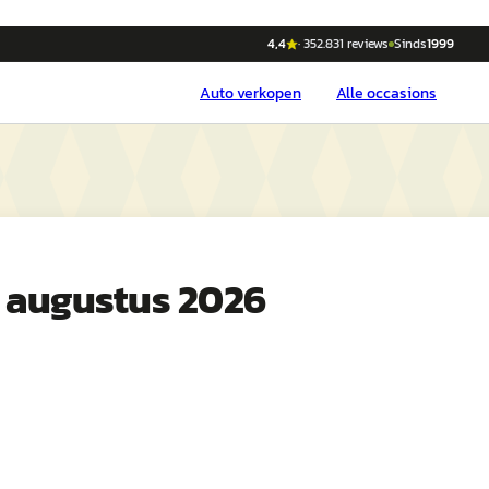
4,4
·
352.831
reviews
Sinds
1999
Auto
verkopen
Alle occasions
 augustus 2026