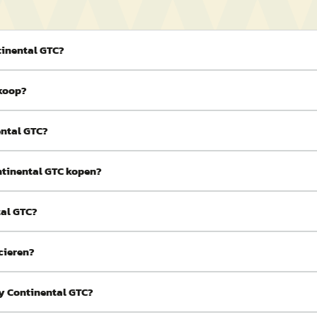
tinental GTC?
 koop?
ental GTC?
ntinental GTC kopen?
tal GTC?
cieren?
ey Continental GTC?