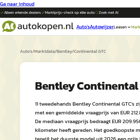
Ga naar inhoud
Alleen erkende dealers
Marktprijs-check op elke
auto
Zoek met AI
Auto's
Autowijzer
Leasen
Mark
Auto's
/
Marktdata
/
Bentley
/
Continental GTC
Bentley Continental
11 tweedehands Bentley Continental GTC's z
met een gemiddelde vraagprijs van EUR 212.86
De mediaan vraagprijs bedraagt EUR 209.95
kilometer heeft gereden. Het goedkoopste m
terwijl het duurste model uit 2026 een prijs