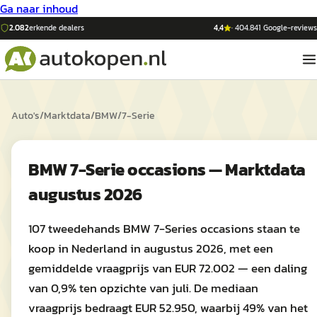
Ga naar inhoud
2.082
erkende dealers
4,4
·
404.841
Google-reviews
Auto's
/
Marktdata
/
BMW
/
7-Serie
BMW 7-Serie occasions — Marktdata
augustus 2026
107 tweedehands BMW 7-Series occasions staan te
koop in Nederland in augustus 2026, met een
gemiddelde vraagprijs van EUR 72.002 — een daling
van 0,9% ten opzichte van juli. De mediaan
vraagprijs bedraagt EUR 52.950, waarbij 49% van het