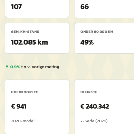
107
66
GEM. KM-STAND
ONDER 80.000 KM
102.085 km
49%
▼
0.9
%
t.o.v. vorige meting
GOEDKOOPSTE
DUURSTE
€
941
€
240.342
2020
-model
7-Serie
(
2026
)