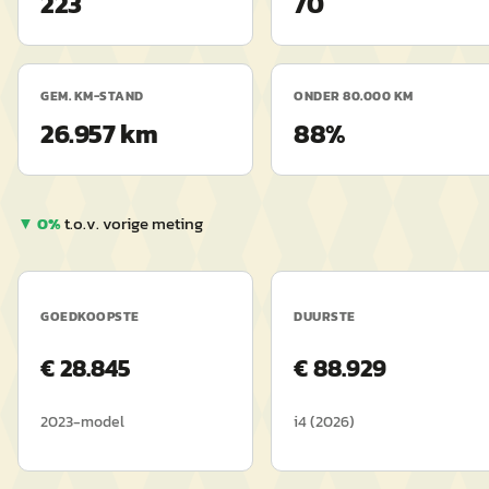
223
70
GEM. KM-STAND
ONDER 80.000 KM
26.957 km
88%
▼
0
%
t.o.v. vorige meting
GOEDKOOPSTE
DUURSTE
€
28.845
€
88.929
2023
-model
i4
(
2026
)