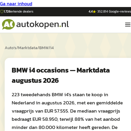
Ga naar inhoud
1.726
erkende dealers
4,4
·
352.814
Google-reviews
Auto's
/
Marktdata
/
BMW
/
i4
BMW i4 occasions — Marktdata
augustus 2026
223 tweedehands BMW i4's staan te koop in
Nederland in augustus 2026, met een gemiddelde
vraagprijs van EUR 57.555. De mediaan vraagprijs
bedraagt EUR 58.950, terwijl 88% van het aanbod
minder dan 80.000 kilometer heeft gereden. De