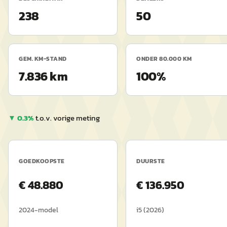
238
50
GEM. KM-STAND
ONDER 80.000 KM
7.836 km
100%
▼
0.3
%
t.o.v. vorige meting
GOEDKOOPSTE
DUURSTE
€
48.880
€
136.950
2024
-model
i5
(
2026
)