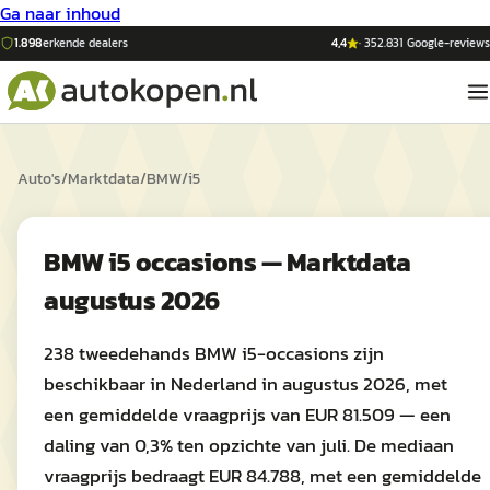
Ga naar inhoud
1.898
erkende dealers
4,4
·
352.831
Google-reviews
Auto's
/
Marktdata
/
BMW
/
i5
BMW i5 occasions — Marktdata
augustus 2026
238 tweedehands BMW i5-occasions zijn
beschikbaar in Nederland in augustus 2026, met
een gemiddelde vraagprijs van EUR 81.509 — een
daling van 0,3% ten opzichte van juli. De mediaan
vraagprijs bedraagt EUR 84.788, met een gemiddelde