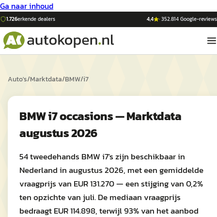
Ga naar inhoud
1.726
erkende dealers
4,4
·
352.814
Google-reviews
Auto's
/
Marktdata
/
BMW
/
i7
BMW i7 occasions — Marktdata
augustus 2026
54 tweedehands BMW i7's zijn beschikbaar in
Nederland in augustus 2026, met een gemiddelde
vraagprijs van EUR 131.270 — een stijging van 0,2%
ten opzichte van juli. De mediaan vraagprijs
bedraagt EUR 114.898, terwijl 93% van het aanbod