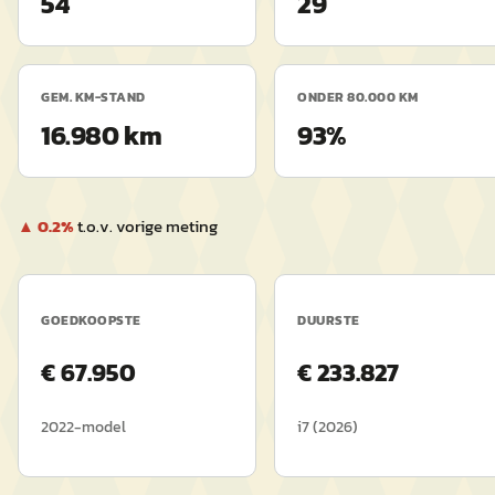
54
29
GEM. KM-STAND
ONDER 80.000 KM
16.980 km
93%
▲
0.2
%
t.o.v. vorige meting
GOEDKOOPSTE
DUURSTE
€
67.950
€
233.827
2022
-model
i7
(
2026
)