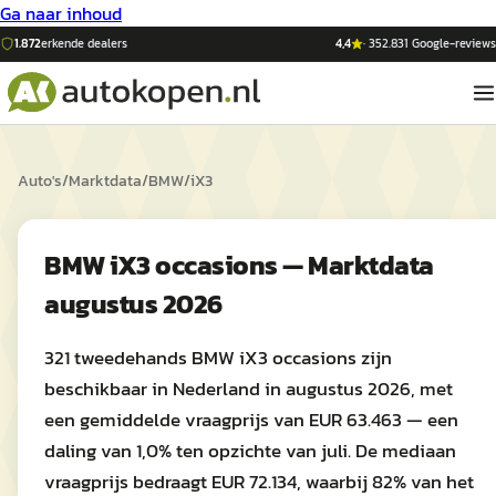
Ga naar inhoud
1.872
erkende dealers
4,4
·
352.831
Google-reviews
Auto's
/
Marktdata
/
BMW
/
iX3
BMW iX3 occasions — Marktdata
augustus 2026
321 tweedehands BMW iX3 occasions zijn
beschikbaar in Nederland in augustus 2026, met
een gemiddelde vraagprijs van EUR 63.463 — een
daling van 1,0% ten opzichte van juli. De mediaan
vraagprijs bedraagt EUR 72.134, waarbij 82% van het