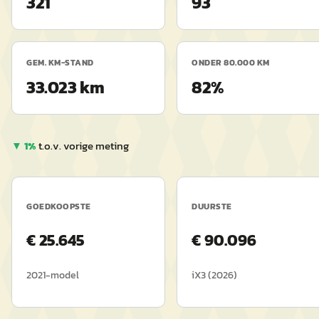
321
93
GEM. KM-STAND
ONDER 80.000 KM
33.023 km
82%
▼
1
%
t.o.v. vorige meting
GOEDKOOPSTE
DUURSTE
€
25.645
€
90.096
2021
-model
iX3
(
2026
)