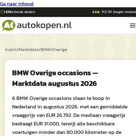
Ga naar inhoud
1.638
erkende dealers
4,4
·
353.761
Google-reviews
Auto's
/
Marktdata
/
BMW
/
Overige
BMW Overige occasions —
Marktdata augustus 2026
6 BMW Overige occasions staan te koop in
Nederland in augustus 2026, met een gemiddelde
vraagprijs van EUR 26.792. De mediaan vraagprijs
bedraagt EUR 31.000, terwijl alle beschikbare
voertuigen minder dan 80.000 kilometer op de