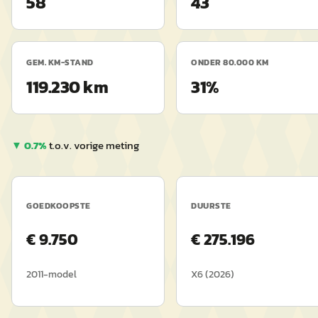
58
43
GEM. KM-STAND
ONDER 80.000 KM
119.230 km
31%
▼
0.7
%
t.o.v. vorige meting
GOEDKOOPSTE
DUURSTE
€
9.750
€
275.196
2011
-model
X6
(
2026
)