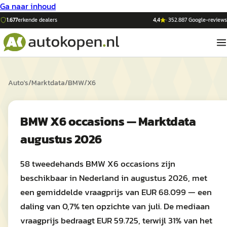
Ga naar inhoud
1.677
erkende dealers
4,4
·
352.887
Google-reviews
Auto's
/
Marktdata
/
BMW
/
X6
BMW X6 occasions — Marktdata
augustus 2026
58 tweedehands BMW X6 occasions zijn
beschikbaar in Nederland in augustus 2026, met
een gemiddelde vraagprijs van EUR 68.099 — een
daling van 0,7% ten opzichte van juli. De mediaan
vraagprijs bedraagt EUR 59.725, terwijl 31% van het