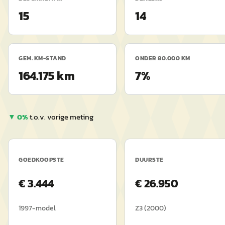
15
14
GEM. KM-STAND
ONDER 80.000 KM
164.175 km
7%
▼
0
%
t.o.v. vorige meting
GOEDKOOPSTE
DUURSTE
€
3.444
€
26.950
1997
-model
Z3
(
2000
)