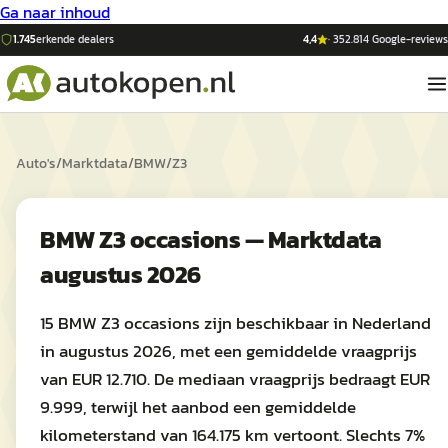
Ga naar inhoud
1.745
erkende dealers
4,4
·
352.814
Google-reviews
Auto's
/
Marktdata
/
BMW
/
Z3
BMW Z3 occasions — Marktdata
augustus 2026
15 BMW Z3 occasions zijn beschikbaar in Nederland
in augustus 2026, met een gemiddelde vraagprijs
van EUR 12.710. De mediaan vraagprijs bedraagt EUR
9.999, terwijl het aanbod een gemiddelde
kilometerstand van 164.175 km vertoont. Slechts 7%