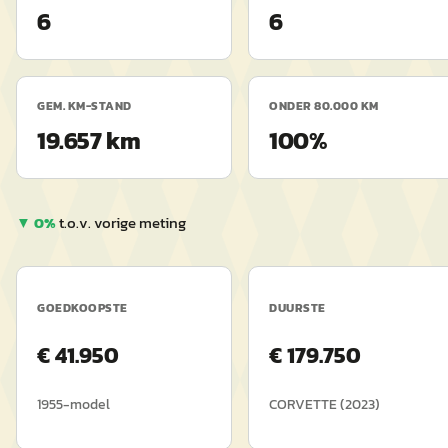
6
6
GEM. KM-STAND
ONDER 80.000 KM
19.657 km
100%
▼
0
%
t.o.v. vorige meting
GOEDKOOPSTE
DUURSTE
€
41.950
€
179.750
1955
-model
CORVETTE
(
2023
)