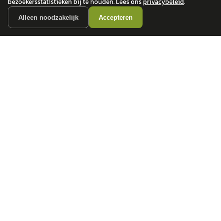
bezoekersstatistieken bij te houden. Lees ons
privacybeleid
.
Alleen noodzakelijk
Accepteren
autokopen.nl geeft geen financieel advies en is niet bevoegd om vragen over
financiële producten te beantwoorden. Wij verwijzen door naar erkende, AFM-
vergunde partners.
POPULAIRE MERKEN
Volkswagen
Vind jouw volgende auto bij
Toyota
betrouwbare dealers.
BMW
Mercedes-Benz
Audi
Ford
Opel
Peugeot