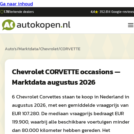
Ga naar inhoud
1.781
erkende dealers
4,4
·
352.814
Google-reviews
Auto's
/
Marktdata
/
Chevrolet
/
CORVETTE
Chevrolet CORVETTE occasions —
Marktdata augustus 2026
6 Chevrolet Corvettes staan te koop in Nederland in
augustus 2026, met een gemiddelde vraagprijs van
EUR 107.280. De mediaan vraagprijs bedraagt EUR
119.900, waarbij alle beschikbare voertuigen minder
dan 80.000 kilometer hebben gereden. Het