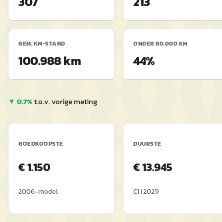
307
213
GEM. KM-STAND
ONDER 80.000 KM
100.988 km
44%
▼
0.7
%
t.o.v. vorige meting
GOEDKOOPSTE
DUURSTE
€
1.150
€
13.945
2006
-model
C1
(
2021
)