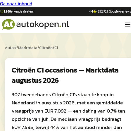
Ga naar inhoud
1.946
erkende dealers
4,4
·
352.721
Google-reviews
Auto's
/
Marktdata
/
Citroën
/
C1
Citroën C1 occasions — Marktdata
augustus 2026
307 tweedehands Citroën C1's staan te koop in
Nederland in augustus 2026, met een gemiddelde
vraagprijs van EUR 7.092 — een daling van 0,7% ten
opzichte van juli. De mediaan vraagprijs bedraagt
EUR 7.595, terwijl 44% van het aanbod minder dan