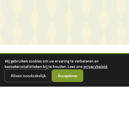
Wij gebruiken cookies om uw ervaring te verbeteren en
bezoekersstatistieken bij te houden. Lees ons
privacybeleid
.
Alleen noodzakelijk
Accepteren
autokopen.nl geeft geen financieel advies en is niet bevoegd om vragen over
financiële producten te beantwoorden. Wij verwijzen door naar erkende, AFM-
vergunde partners.
POPULAIRE MERKEN
Volkswagen