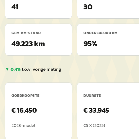
41
30
GEM. KM-STAND
ONDER 80.000 KM
49.223 km
95%
▼
0.4
%
t.o.v. vorige meting
GOEDKOOPSTE
DUURSTE
€
16.450
€
33.945
2023
-model
C5 X
(
2025
)