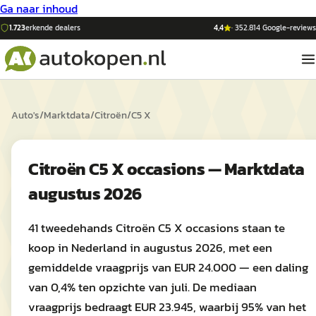
Ga naar inhoud
1.723
erkende dealers
4,4
·
352.814
Google-reviews
Auto's
/
Marktdata
/
Citroën
/
C5 X
Citroën C5 X occasions — Marktdata
augustus 2026
41 tweedehands Citroën C5 X occasions staan te
koop in Nederland in augustus 2026, met een
gemiddelde vraagprijs van EUR 24.000 — een daling
van 0,4% ten opzichte van juli. De mediaan
vraagprijs bedraagt EUR 23.945, waarbij 95% van het