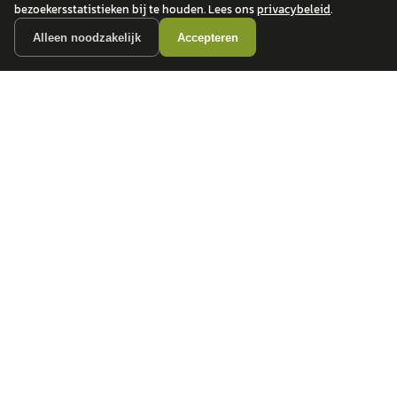
bezoekersstatistieken bij te houden. Lees ons
privacybeleid
.
Alleen noodzakelijk
Accepteren
autokopen.nl geeft geen financieel advies en is niet bevoegd om vragen over
financiële producten te beantwoorden. Wij verwijzen door naar erkende, AFM-
vergunde partners.
POPULAIRE MERKEN
Volkswagen
Vind jouw volgende auto bij
Toyota
betrouwbare dealers.
BMW
Mercedes-Benz
Audi
Ford
Opel
Peugeot