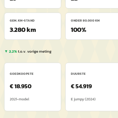
GEM. KM-STAND
ONDER 80.000 KM
3.280 km
100%
▼
2.2
%
t.o.v. vorige meting
GOEDKOOPSTE
DUURSTE
€
18.950
€
54.919
2021
-model
E jumpy
(
2024
)