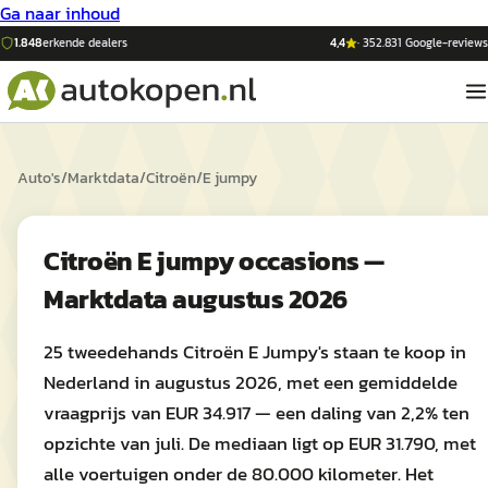
Ga naar inhoud
1.848
erkende dealers
4,4
·
352.831
Google-reviews
Auto's
/
Marktdata
/
Citroën
/
E jumpy
Citroën E jumpy occasions —
Marktdata augustus 2026
25 tweedehands Citroën E Jumpy's staan te koop in
Nederland in augustus 2026, met een gemiddelde
vraagprijs van EUR 34.917 — een daling van 2,2% ten
opzichte van juli. De mediaan ligt op EUR 31.790, met
alle voertuigen onder de 80.000 kilometer. Het