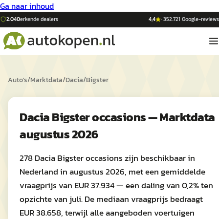
Ga naar inhoud
2.040
erkende dealers
4,4
·
352.721
Google-reviews
Auto's
/
Marktdata
/
Dacia
/
Bigster
Dacia Bigster occasions — Marktdata
augustus 2026
278 Dacia Bigster occasions zijn beschikbaar in
Nederland in augustus 2026, met een gemiddelde
vraagprijs van EUR 37.934 — een daling van 0,2% ten
opzichte van juli. De mediaan vraagprijs bedraagt
EUR 38.658, terwijl alle aangeboden voertuigen