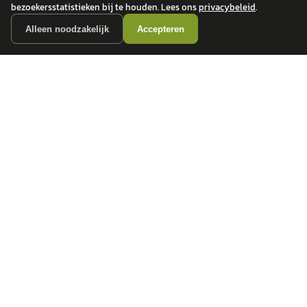
bezoekersstatistieken bij te houden. Lees ons
privacybeleid
.
Alleen noodzakelijk
Accepteren
autokopen.nl geeft geen financieel advies en is niet bevoegd om vragen over
financiële producten te beantwoorden. Wij verwijzen door naar erkende, AFM-
vergunde partners.
POPULAIRE MERKEN
Volkswagen
Vind jouw volgende auto bij
Toyota
betrouwbare dealers.
BMW
Mercedes-Benz
Audi
Ford
Opel
Peugeot