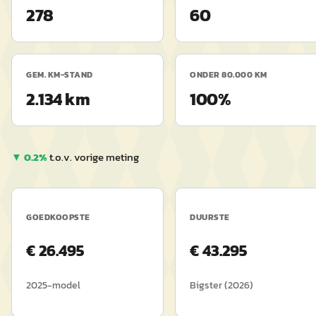
278
60
GEM. KM-STAND
ONDER 80.000 KM
2.134 km
100%
▼
0.2
%
t.o.v. vorige meting
GOEDKOOPSTE
DUURSTE
€
26.495
€
43.295
2025
-model
Bigster
(
2026
)