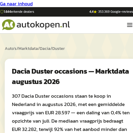
Ga naar inhoud
1.644
erkende dealers
4,4
·
353.369
Google-reviews
Auto's
/
Marktdata
/
Dacia
/
Duster
Dacia Duster occasions — Marktdata
augustus 2026
307 Dacia Duster occasions staan te koop in
Nederland in augustus 2026, met een gemiddelde
vraagprijs van EUR 28.597 — een daling van 0,4% ten
opzichte van juli. De mediaan vraagprijs bedraagt
EUR 32.282, terwijl 92% van het aanbod minder dan