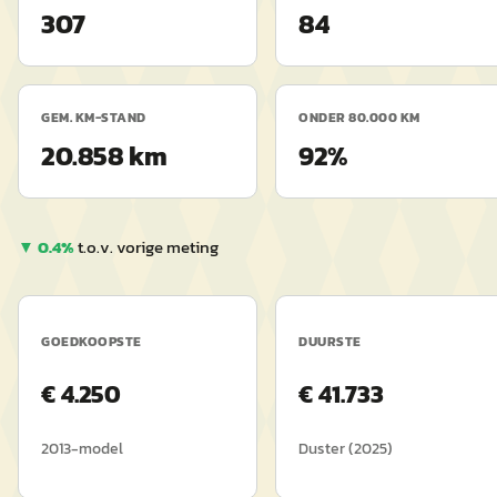
307
84
GEM. KM-STAND
ONDER 80.000 KM
20.858 km
92%
▼
0.4
%
t.o.v. vorige meting
GOEDKOOPSTE
DUURSTE
€
4.250
€
41.733
2013
-model
Duster
(
2025
)