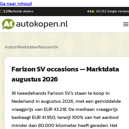
Ga naar inhoud
2.276
erkende dealers
4,4
·
421.252
Google-reviews
Auto's
/
Marktdata
/
Farizon
/
SV
Farizon SV occasions — Marktdata
augustus 2026
18 tweedehands Farizon SV's staan te koop in
Nederland in augustus 2026, met een gemiddelde
vraagprijs van EUR 43.218. De mediaan vraagprijs
bedraagt EUR 41.950, terwijl 100% van het aanbod
minder dan 80.000 kilometer heeft gereden. Het