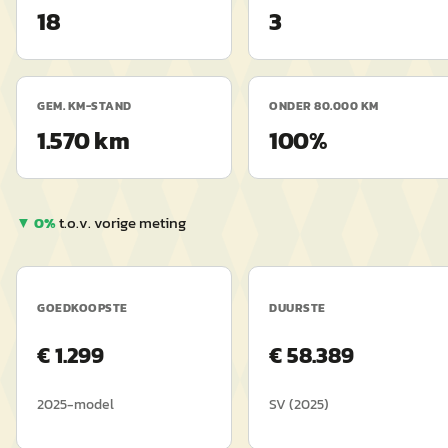
18
3
GEM. KM-STAND
ONDER 80.000 KM
1.570 km
100%
▼
0
%
t.o.v. vorige meting
GOEDKOOPSTE
DUURSTE
€
1.299
€
58.389
2025
-model
SV
(
2025
)