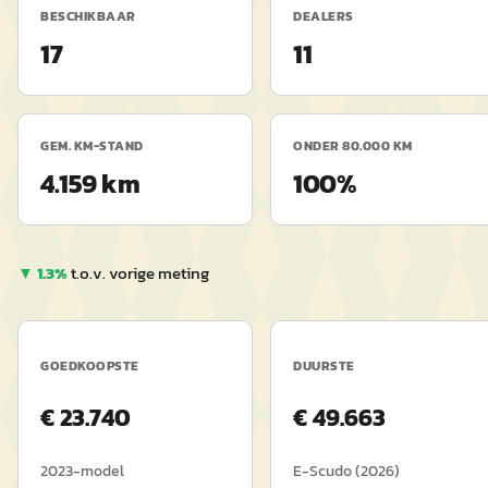
BESCHIKBAAR
DEALERS
17
11
GEM. KM-STAND
ONDER 80.000 KM
4.159 km
100%
▼
1.3
%
t.o.v. vorige meting
GOEDKOOPSTE
DUURSTE
€
23.740
€
49.663
2023
-model
E-Scudo
(
2026
)