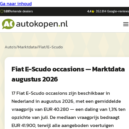
Ga naar inhoud
1.697
erkende dealers
4,4
·
352.814
Google-reviews
Auto's
/
Marktdata
/
Fiat
/
E-Scudo
Fiat E-Scudo occasions — Marktdata
augustus 2026
17 Fiat E-Scudo occasions zijn beschikbaar in
Nederland in augustus 2026, met een gemiddelde
vraagprijs van EUR 40.280 — een daling van 1,3% ten
opzichte van juli. De mediaan vraagprijs bedraagt
EUR 41.900, terwijl alle aangeboden voertuigen