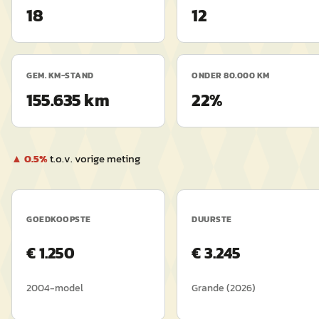
18
12
GEM. KM-STAND
ONDER 80.000 KM
155.635 km
22%
▲
0.5
%
t.o.v. vorige meting
GOEDKOOPSTE
DUURSTE
€
1.250
€
3.245
2004
-model
Grande
(
2026
)