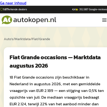
Ga naar inhoud
1.677
erkende dealers
4,4
·
352.887
Google-reviews
Auto's
/
Marktdata
/
Fiat
/
Grande
Fiat Grande occasions — Marktdata
augustus 2026
18 Fiat Grande occasions zijn beschikbaar in
Nederland in augustus 2026, met een gemiddelde
vraagprijs van EUR 2.189 — een stijging van 0,5% ten
opzichte van juli. De mediaan vraagprijs bedraagt
EUR 2.124, terwijl 22% van het aanbod minder dan