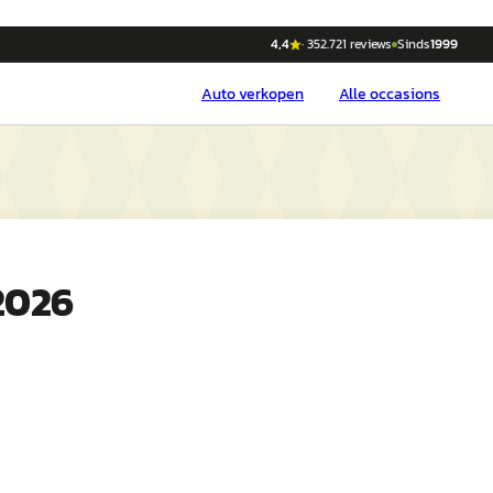
4,4
·
352.721
reviews
Sinds
1999
Auto
verkopen
Alle occasions
2026