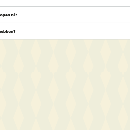
kopen.nl?
 hebben?