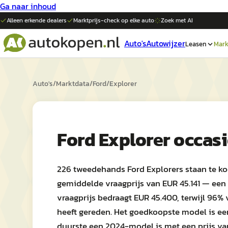
Ga naar inhoud
Alleen erkende dealers
Marktprijs-check op elke
auto
Zoek met AI
Auto's
Autowijzer
Leasen
Mark
Auto's
/
Marktdata
/
Ford
/
Explorer
Ford Explorer occas
226 tweedehands Ford Explorers staan te ko
gemiddelde vraagprijs van EUR 45.141 — een 
vraagprijs bedraagt EUR 45.400, terwijl 96
heeft gereden. Het goedkoopste model is ee
duurste een 2024-model is met een prijs va