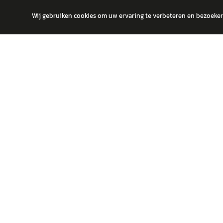
Wij gebruiken cookies om uw ervaring te verbeteren en bezoekers
autokopen.nl geeft geen financieel advies en is niet bevoegd om vragen
POPULA
Volks
Vind jouw volgende auto bij betrouwbare