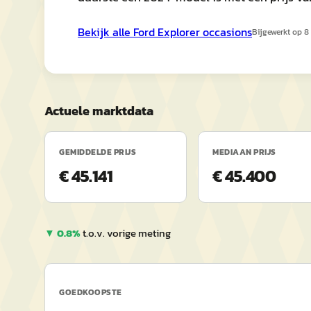
Bekijk alle
Ford
Explorer
occasions
Bijgewerkt op
8
Actuele marktdata
GEMIDDELDE PRIJS
MEDIAAN PRIJS
€ 45.141
€ 45.400
▼
0.8
%
t.o.v. vorige meting
GOEDKOOPSTE