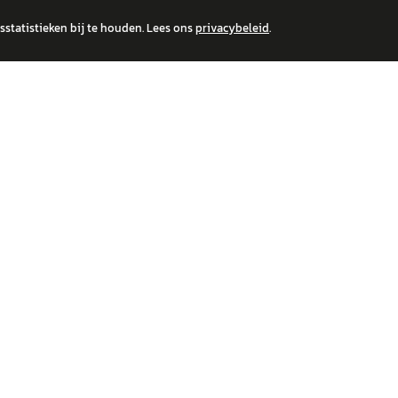
statistieken bij te houden. Lees ons
privacybeleid
.
 over financiële producten te beantwoorden. Wij verwijzen door naar erkende, AFM-v
IRE MERKEN
ONTDEK
wagen
Auto's