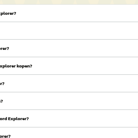
xplorer?
orer?
Explorer kopen?
er?
n?
ord Explorer?
orer?