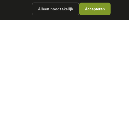
Alleen noodzakelijk
Accepteren
ergunde partners.
CONTACT
info@
autokopen.nl