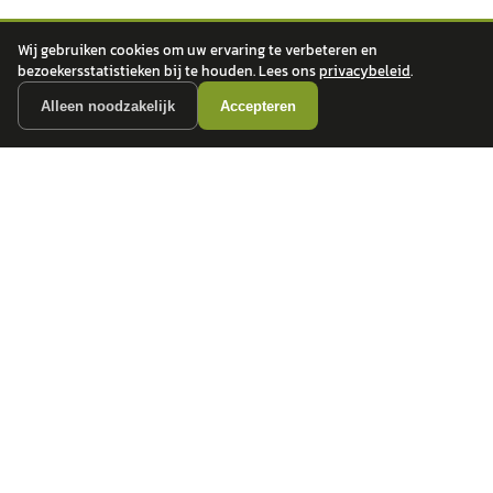
Wij gebruiken cookies om uw ervaring te verbeteren en
bezoekersstatistieken bij te houden. Lees ons
privacybeleid
.
Alleen noodzakelijk
Accepteren
autokopen.nl geeft geen financieel advies en is niet bevoegd om vragen over
financiële producten te beantwoorden. Wij verwijzen door naar erkende, AFM-
vergunde partners.
POPULAIRE MERKEN
Volkswagen
Vind jouw volgende auto bij
Toyota
betrouwbare dealers.
BMW
Mercedes-Benz
Audi
Ford
Opel
Peugeot