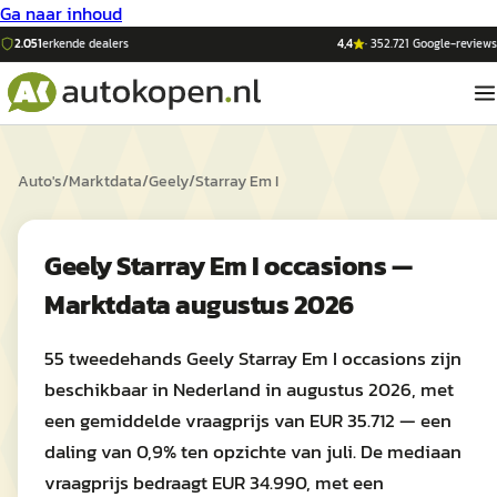
Ga naar inhoud
2.051
erkende dealers
4,4
·
352.721
Google-reviews
Auto's
/
Marktdata
/
Geely
/
Starray Em I
Geely Starray Em I occasions —
Marktdata augustus 2026
55 tweedehands Geely Starray Em I occasions zijn
beschikbaar in Nederland in augustus 2026, met
een gemiddelde vraagprijs van EUR 35.712 — een
daling van 0,9% ten opzichte van juli. De mediaan
vraagprijs bedraagt EUR 34.990, met een