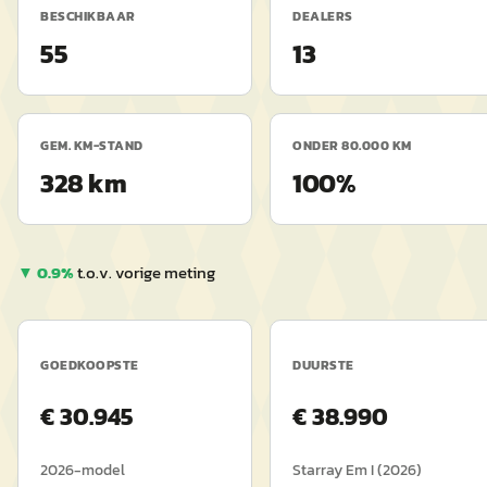
BESCHIKBAAR
DEALERS
55
13
GEM. KM-STAND
ONDER 80.000 KM
328 km
100%
▼
0.9
%
t.o.v. vorige meting
GOEDKOOPSTE
DUURSTE
€
30.945
€
38.990
2026
-model
Starray Em I
(
2026
)