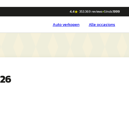
4,4
·
353.369
reviews
Sinds
1999
Auto
verkopen
Alle occasions
026