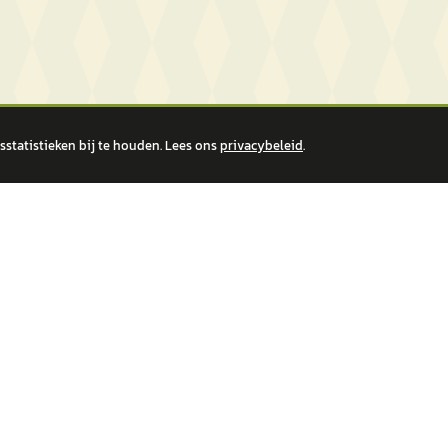
statistieken bij te houden. Lees ons
privacybeleid
.
 over financiële producten te beantwoorden. Wij verwijzen door naar erkende, AFM-v