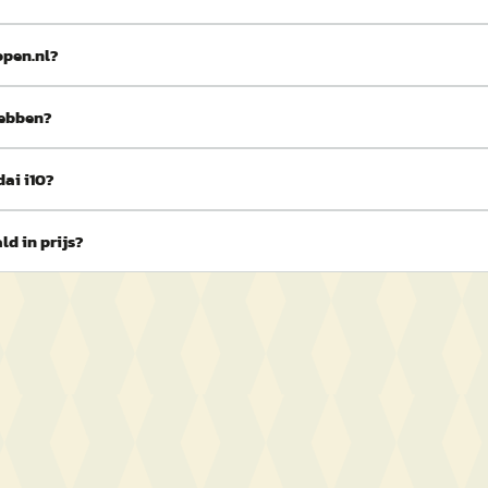
open.nl?
hebben?
ai i10?
d in prijs?