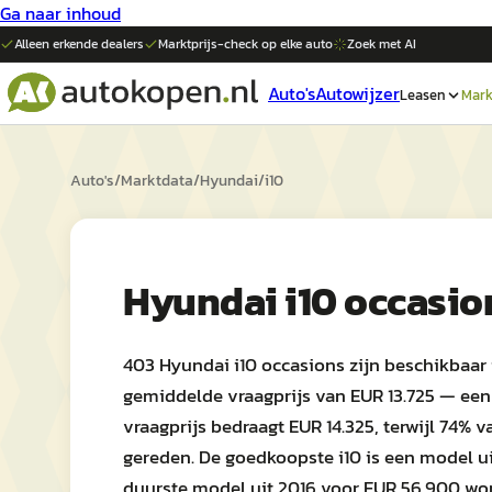
Ga naar inhoud
Alleen erkende dealers
Marktprijs-check op elke
auto
Zoek met AI
Auto's
Autowijzer
Leasen
Mark
Auto's
/
Marktdata
/
Hyundai
/
i10
Hyundai i10 occasio
403 Hyundai i10 occasions zijn beschikbaar
gemiddelde vraagprijs van EUR 13.725 — een 
vraagprijs bedraagt EUR 14.325, terwijl 74%
gereden. De goedkoopste i10 is een model uit
duurste model uit 2016 voor EUR 56.900 wo