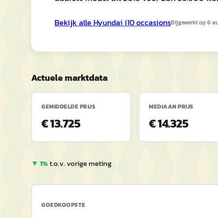
Bekijk alle
Hyundai
i10
occasions
Bijgewerkt op
6 a
Actuele marktdata
GEMIDDELDE PRIJS
MEDIAAN PRIJS
€ 13.725
€ 14.325
▼
1
%
t.o.v. vorige meting
GOEDKOOPSTE