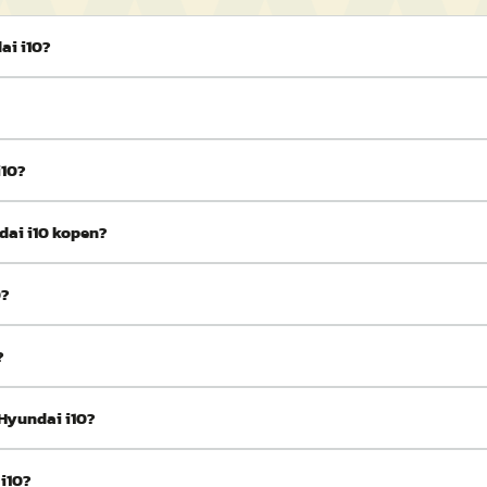
ai i10?
i10?
dai i10 kopen?
0?
?
 Hyundai i10?
 i10?