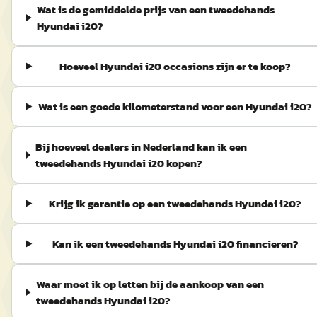
Wat is de gemiddelde prijs van een tweedehands
Hyundai i20?
Hoeveel Hyundai i20 occasions zijn er te koop?
Wat is een goede kilometerstand voor een Hyundai i20?
Bij hoeveel dealers in Nederland kan ik een
tweedehands Hyundai i20 kopen?
Krijg ik garantie op een tweedehands Hyundai i20?
Kan ik een tweedehands Hyundai i20 financieren?
Waar moet ik op letten bij de aankoop van een
tweedehands Hyundai i20?