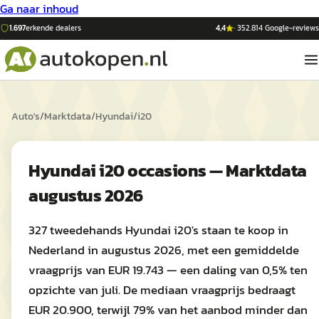
Ga naar inhoud
1.697
erkende dealers
4,4
·
352.814
Google-reviews
Auto's
/
Marktdata
/
Hyundai
/
i20
Hyundai i20 occasions — Marktdata
augustus 2026
327 tweedehands Hyundai i20's staan te koop in
Nederland in augustus 2026, met een gemiddelde
vraagprijs van EUR 19.743 — een daling van 0,5% ten
opzichte van juli. De mediaan vraagprijs bedraagt
EUR 20.900, terwijl 79% van het aanbod minder dan