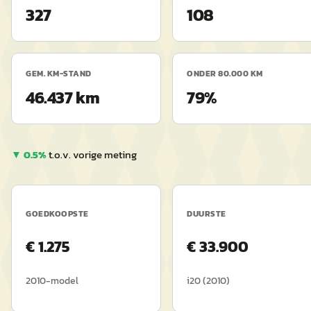
327
108
GEM. KM-STAND
ONDER 80.000 KM
46.437 km
79%
▼
0.5
%
t.o.v. vorige meting
GOEDKOOPSTE
DUURSTE
€
1.275
€
33.900
2010
-model
i20
(
2010
)