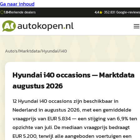
Ga naar inhoud
1.841
erkende dealers
4,4
·
352.831
Google-reviews
Auto's
/
Marktdata
/
Hyundai
/
i40
Hyundai i40 occasions — Marktdata
augustus 2026
12 Hyundai i40 occasions zijn beschikbaar in
Nederland in augustus 2026, met een gemiddelde
vraagprijs van EUR 5.834 — een stijging van 6,9% ten
opzichte van juli. De mediaan vraagprijs bedraagt
EUR 5.200, terwijl alle aangeboden voertuigen een