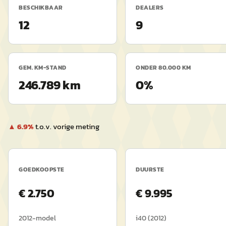
BESCHIKBAAR
DEALERS
12
9
GEM. KM-STAND
ONDER 80.000 KM
246.789 km
0%
▲
6.9
%
t.o.v. vorige meting
GOEDKOOPSTE
DUURSTE
€
2.750
€
9.995
2012
-model
i40
(
2012
)