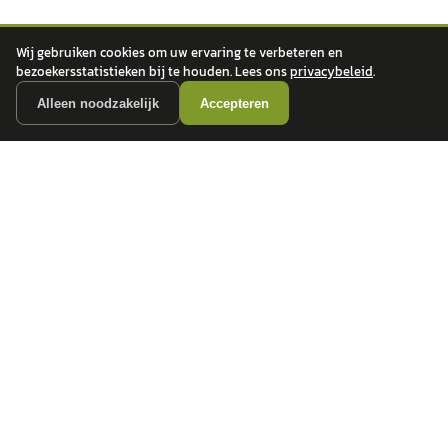
Wij gebruiken cookies om uw ervaring te verbeteren en
bezoekersstatistieken bij te houden. Lees ons
privacybeleid
.
Alleen noodzakelijk
Accepteren
autokopen.nl geeft geen financieel advies en is niet bevoegd om vragen over
financiële producten te beantwoorden. Wij verwijzen door naar erkende, AFM-
vergunde partners.
POPULAIRE MERKEN
Volkswagen
Vind jouw volgende auto bij
Toyota
betrouwbare dealers.
BMW
Mercedes-Benz
Audi
Ford
Opel
Peugeot