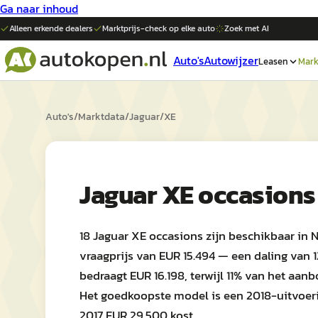
Ga naar inhoud
Alleen erkende dealers
Marktprijs-check op elke
auto
Zoek met AI
Auto's
Autowijzer
Leasen
Mark
Auto's
/
Marktdata
/
Jaguar
/
XE
Jaguar XE occasions
18 Jaguar XE occasions zijn beschikbaar in
vraagprijs van EUR 15.494 — een daling van 1
bedraagt EUR 16.198, terwijl 11% van het aa
Het goedkoopste model is een 2018-uitvoerin
2017 EUR 29.500 kost.