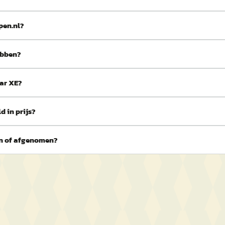
pen.nl?
ebben?
uar XE?
 in prijs?
en of afgenomen?