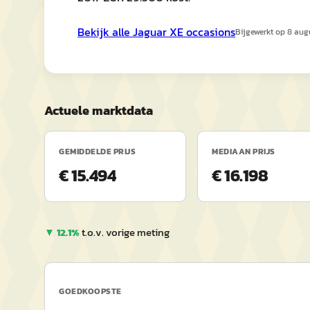
Bekijk alle
Jaguar
XE
occasions
Bijgewerkt op
8 aug
Actuele marktdata
GEMIDDELDE PRIJS
MEDIAAN PRIJS
€ 15.494
€ 16.198
▼
12.1
%
t.o.v. vorige meting
GOEDKOOPSTE