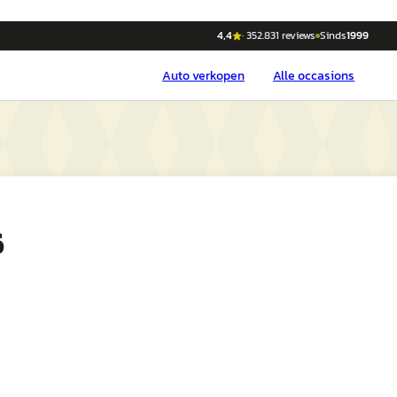
4,4
·
352.831
reviews
Sinds
1999
Auto
verkopen
Alle occasions
6