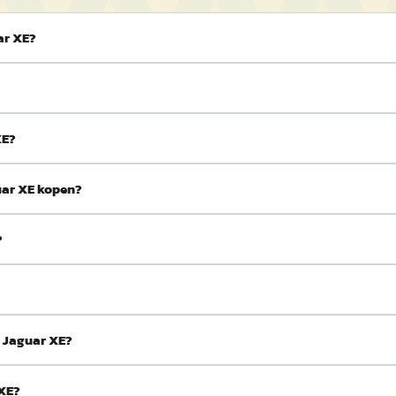
ar XE?
XE?
uar XE kopen?
?
s Jaguar XE?
 XE?