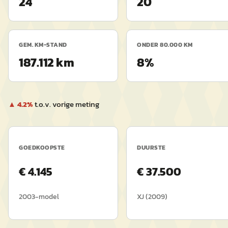
24
20
GEM. KM-STAND
ONDER 80.000 KM
187.112 km
8%
▲
4.2
%
t.o.v. vorige meting
GOEDKOOPSTE
DUURSTE
€
4.145
€
37.500
2003
-model
XJ
(
2009
)