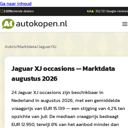
Ga naar inhoud
2.039
erkende dealers
4,4
·
352.721
Google-reviews
Auto's
/
Marktdata
/
Jaguar
/
XJ
Jaguar XJ occasions — Marktdata
augustus 2026
24 Jaguar XJ occasions zijn beschikbaar in
Nederland in augustus 2026, met een gemiddelde
vraagprijs van EUR 15.139 — een stijging van 4,2% ten
opzichte van juli. De mediaan vraagprijs bedraagt
EUR 12.950, terwijl 8% van het aanbod minder dan