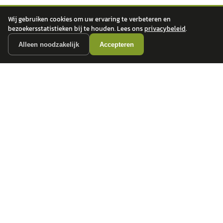
Wij gebruiken cookies om uw ervaring te verbeteren en
bezoekersstatistieken bij te houden. Lees ons
privacybeleid
.
Alleen noodzakelijk
Accepteren
autokopen.nl geeft geen financieel advies en is niet bevoegd om vragen over
financiële producten te beantwoorden. Wij verwijzen door naar erkende, AFM-
vergunde partners.
POPULAIRE MERKEN
Volkswagen
Vind jouw volgende auto bij
Toyota
betrouwbare dealers.
BMW
Mercedes-Benz
Audi
Ford
Opel
Peugeot