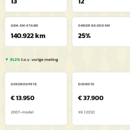
13
12
GEM. KM-STAND
ONDER 80.000 KM
140.922 km
25%
▼
31.2
%
t.o.v. vorige meting
GOEDKOOPSTE
DUURSTE
€
13.950
€
37.900
2007
-model
XK
(
2012
)