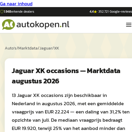
Ga naar inhoud
1.948
erkende dealers
4,4
·
352.721
Google-reviews
Auto's
/
Marktdata
/
Jaguar
/
XK
Jaguar XK occasions — Marktdata
augustus 2026
13 Jaguar XK occasions zijn beschikbaar in
Nederland in augustus 2026, met een gemiddelde
vraagprijs van EUR 22.224 — een daling van 31,2% ten
opzichte van juli. De mediaan vraagprijs bedraagt
EUR 19.920, terwijl 25% van het aanbod minder dan