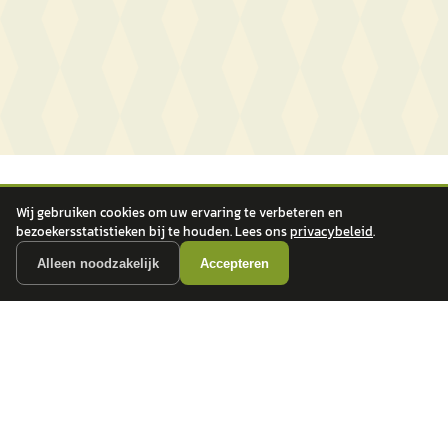
Wij gebruiken cookies om uw ervaring te verbeteren en
bezoekersstatistieken bij te houden. Lees ons
privacybeleid
.
Alleen noodzakelijk
Accepteren
autokopen.nl geeft geen financieel advies en is niet bevoegd om vragen over
financiële producten te beantwoorden. Wij verwijzen door naar erkende, AFM-
vergunde partners.
POPULAIRE MERKEN
Volkswagen