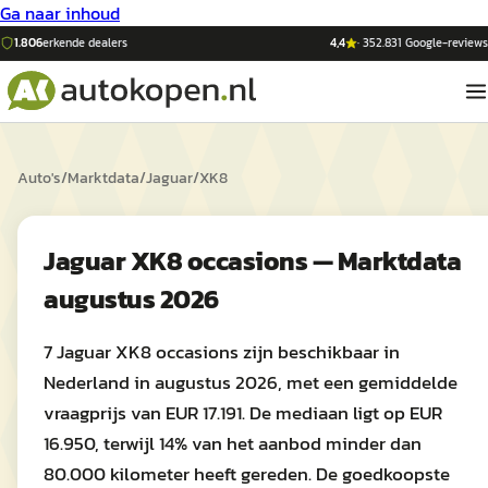
Ga naar inhoud
1.806
erkende dealers
4,4
·
352.831
Google-reviews
Auto's
/
Marktdata
/
Jaguar
/
XK8
Jaguar XK8 occasions — Marktdata
augustus 2026
7 Jaguar XK8 occasions zijn beschikbaar in
Nederland in augustus 2026, met een gemiddelde
vraagprijs van EUR 17.191. De mediaan ligt op EUR
16.950, terwijl 14% van het aanbod minder dan
80.000 kilometer heeft gereden. De goedkoopste