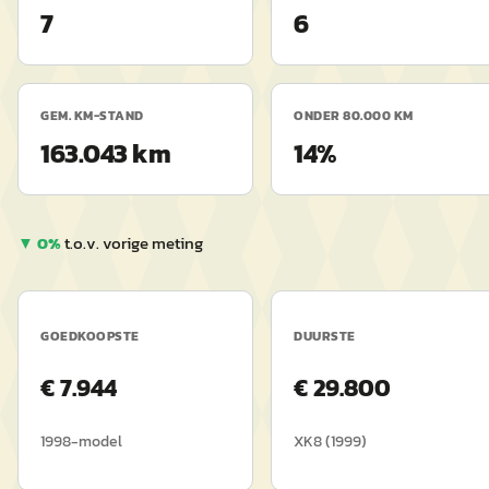
7
6
GEM. KM-STAND
ONDER 80.000 KM
163.043 km
14%
▼
0
%
t.o.v. vorige meting
GOEDKOOPSTE
DUURSTE
€
7.944
€
29.800
1998
-model
XK8
(
1999
)