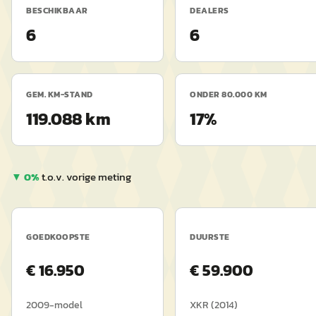
BESCHIKBAAR
DEALERS
6
6
GEM. KM-STAND
ONDER 80.000 KM
119.088 km
17%
▼
0
%
t.o.v. vorige meting
GOEDKOOPSTE
DUURSTE
€
16.950
€
59.900
2009
-model
XKR
(
2014
)