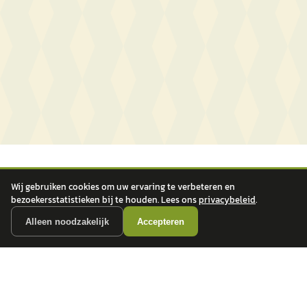
Wij gebruiken cookies om uw ervaring te verbeteren en
bezoekersstatistieken bij te houden. Lees ons
privacybeleid
.
Alleen noodzakelijk
Accepteren
autokopen.nl geeft geen financieel advies en is niet bevoegd om vragen over
financiële producten te beantwoorden. Wij verwijzen door naar erkende, AFM-
vergunde partners.