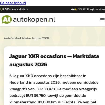
Ga naar inhoud
2.039
erkende dealers
4,4
·
352.721
Google-reviews
Auto's
/
Marktdata
/
Jaguar
/
XKR
Jaguar XKR occasions — Marktdata
augustus 2026
6 Jaguar XKR occasions zijn beschikbaar in
Nederland in augustus 2026, met een gemiddelde
vraagprijs van EUR 39.479. De mediaan vraagprijs
bedraagt EUR 39.750, terwijl de gemiddelde
kilometerstand 119.088 km is. Slechts 17% van het