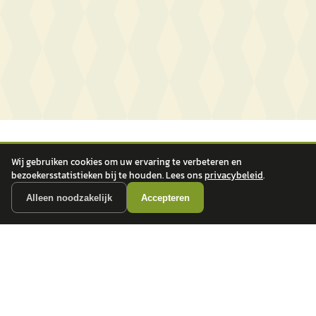
Wij gebruiken cookies om uw ervaring te verbeteren en
bezoekersstatistieken bij te houden. Lees ons
privacybeleid
.
Alleen noodzakelijk
Accepteren
autokopen.nl geeft geen financieel advies en is niet bevoegd om vragen over
financiële producten te beantwoorden. Wij verwijzen door naar erkende, AFM-
vergunde partners.
POPULAIRE MERKEN