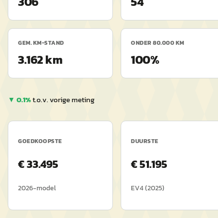
306
54
GEM. KM-STAND
ONDER 80.000 KM
3.162 km
100%
▼
0.1
%
t.o.v. vorige meting
GOEDKOOPSTE
DUURSTE
€
33.495
€
51.195
2026
-model
EV4
(
2025
)