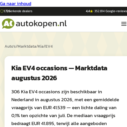
Ga naar inhoud
1.726
erkende dealers
4,4
·
352.814
Google-reviews
Auto's
/
Marktdata
/
Kia
/
EV4
Kia EV4 occasions — Marktdata
augustus 2026
306 Kia EV4 occasions zijn beschikbaar in
Nederland in augustus 2026, met een gemiddelde
vraagprijs van EUR 41.539 — een lichte daling van
0,1% ten opzichte van juli. De mediaan vraagprijs
bedraagt EUR 41.895, terwijl alle aangeboden