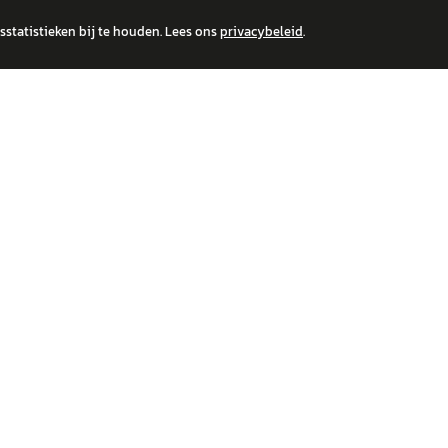
statistieken bij te houden. Lees ons
privacybeleid
.
 over financiële producten te beantwoorden. Wij verwijzen door naar erkende, AFM-v
IRE MERKEN
ONTDEK
wagen
Auto's