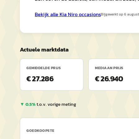
Bekijk alle
Kia
Niro
occasions
Bijgewerkt op
6 augus
Actuele marktdata
GEMIDDELDE PRIJS
MEDIAAN PRIJS
€ 27.286
€ 26.940
▼
0.5
%
t.o.v. vorige meting
GOEDKOOPSTE