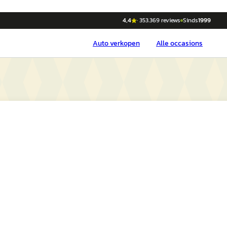
4,4
·
353.369
reviews
Sinds
1999
Auto
verkopen
Alle occasions