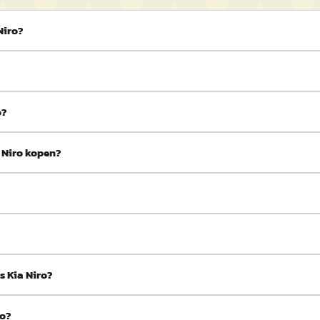
Niro?
o?
a Niro kopen?
s Kia Niro?
ro?