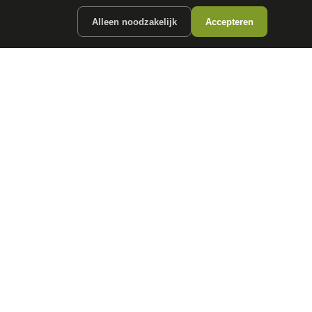
Alleen noodzakelijk
Accepteren
ergunde partners.
CONTACT
info@
autokopen.nl