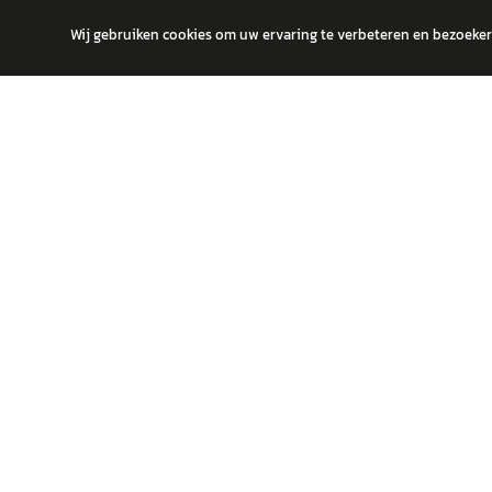
Wij gebruiken cookies om uw ervaring te verbeteren en bezoekers
autokopen.nl geeft geen financieel advies en is niet bevoegd om vragen
POPULA
Volks
Vind jouw volgende auto bij betrouwbare