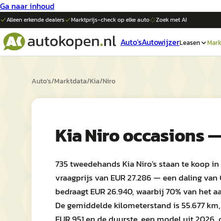
Ga naar inhoud
Alleen erkende dealers
Marktprijs-check op elke
auto
Zoek met AI
Auto's
Autowijzer
Leasen
Mark
Auto's
/
Marktdata
/
Kia
/
Niro
Kia Niro occasions 
735 tweedehands Kia Niro's staan te koop i
vraagprijs van EUR 27.286 — een daling van 
bedraagt EUR 26.940, waarbij 70% van het a
De gemiddelde kilometerstand is 55.677 km,
EUR 951 en de duurste, een model uit 2026, 