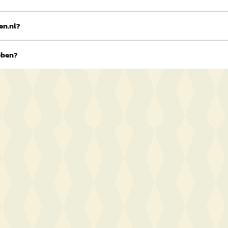
en.nl?
bben?