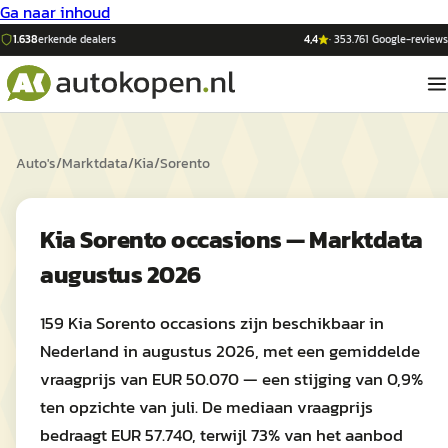
Ga naar inhoud
1.638
erkende dealers
4,4
·
353.761
Google-reviews
Auto's
/
Marktdata
/
Kia
/
Sorento
Kia Sorento occasions — Marktdata
augustus 2026
159 Kia Sorento occasions zijn beschikbaar in
Nederland in augustus 2026, met een gemiddelde
vraagprijs van EUR 50.070 — een stijging van 0,9%
ten opzichte van juli. De mediaan vraagprijs
bedraagt EUR 57.740, terwijl 73% van het aanbod