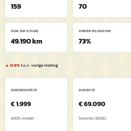
159
70
GEM. KM-STAND
ONDER 80.000 KM
49.190 km
73%
▲
0.9
%
t.o.v. vorige meting
GOEDKOOPSTE
DUURSTE
€
1.999
€
69.090
2005
-model
Sorento
(
2026
)