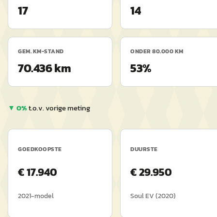
17
14
GEM. KM-STAND
ONDER 80.000 KM
70.436 km
53%
▼
0
%
t.o.v. vorige meting
GOEDKOOPSTE
DUURSTE
€
17.940
€
29.950
2021
-model
Soul EV
(
2020
)