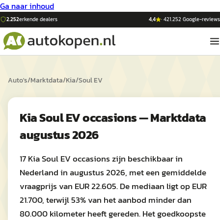
Ga naar inhoud
2.252
erkende dealers
4,4
·
421.252
Google-reviews
Auto's
/
Marktdata
/
Kia
/
Soul EV
Kia Soul EV occasions — Marktdata
augustus 2026
17 Kia Soul EV occasions zijn beschikbaar in
Nederland in augustus 2026, met een gemiddelde
vraagprijs van EUR 22.605. De mediaan ligt op EUR
21.700, terwijl 53% van het aanbod minder dan
80.000 kilometer heeft gereden. Het goedkoopste