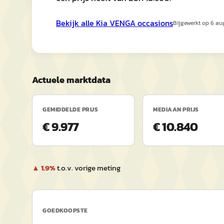
Bekijk alle
Kia
VENGA
occasions
Bijgewerkt op
6 au
Actuele marktdata
GEMIDDELDE PRIJS
MEDIAAN PRIJS
€ 9.977
€ 10.840
▲
1.9
%
t.o.v. vorige meting
GOEDKOOPSTE