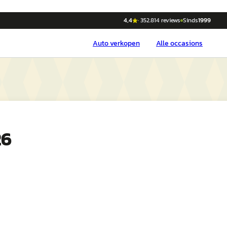
4,4
·
352.814
reviews
Sinds
1999
Auto
verkopen
Alle occasions
26