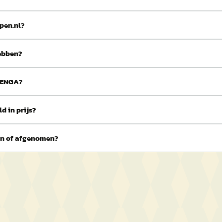
pen.nl?
ebben?
 VENGA?
d in prijs?
en of afgenomen?