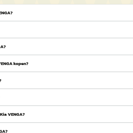
VENGA?
GA?
a VENGA kopen?
?
?
s Kia VENGA?
NGA?