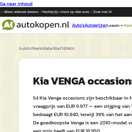
Ga naar inhoud
Alleen erkende dealers
Marktprijs-check op elke
auto
Zoek met AI
Auto's
Autowijzer
Leasen
Mark
Auto's
/
Marktdata
/
Kia
/
VENGA
Kia VENGA occasion
54 Kia Venga occasions zijn beschikbaar in
vraagprijs van EUR 9.977 — een stijging van 
bedraagt EUR 10.840, terwijl 39% van het a
De goedkoopste Venga is een 2010-model voo
een prijs heeft van EUR 18.950.