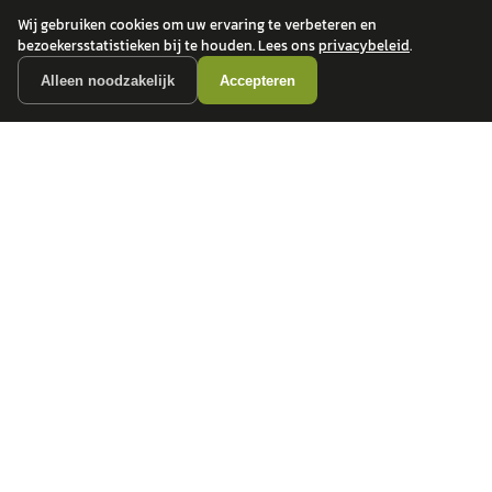
Wij gebruiken cookies om uw ervaring te verbeteren en
bezoekersstatistieken bij te houden. Lees ons
privacybeleid
.
Alleen noodzakelijk
Accepteren
autokopen.nl geeft geen financieel advies en is niet bevoegd om vragen over
financiële producten te beantwoorden. Wij verwijzen door naar erkende, AFM-
vergunde partners.
POPULAIRE MERKEN
Volkswagen
Vind jouw volgende auto bij
Toyota
betrouwbare dealers.
BMW
Mercedes-Benz
Audi
Ford
Opel
Peugeot