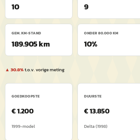
10
9
GEM. KM-STAND
ONDER 80.000 KM
189.905 km
10%
▲
30.8
%
t.o.v. vorige meting
GOEDKOOPSTE
DUURSTE
€
1.200
€
13.850
1999
-model
Delta
(
1998
)