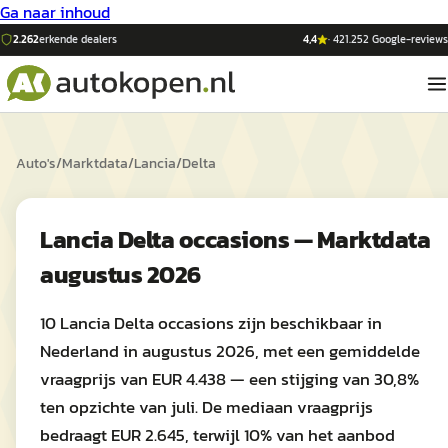
Ga naar inhoud
2.262
erkende dealers
4,4
·
421.252
Google-reviews
Auto's
/
Marktdata
/
Lancia
/
Delta
Lancia Delta occasions — Marktdata
augustus 2026
10 Lancia Delta occasions zijn beschikbaar in
Nederland in augustus 2026, met een gemiddelde
vraagprijs van EUR 4.438 — een stijging van 30,8%
ten opzichte van juli. De mediaan vraagprijs
bedraagt EUR 2.645, terwijl 10% van het aanbod