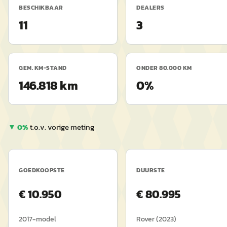
BESCHIKBAAR
DEALERS
11
3
GEM. KM-STAND
ONDER 80.000 KM
146.818 km
0%
▼
0
%
t.o.v. vorige meting
GOEDKOOPSTE
DUURSTE
€
10.950
€
80.995
2017
-model
Rover
(
2023
)