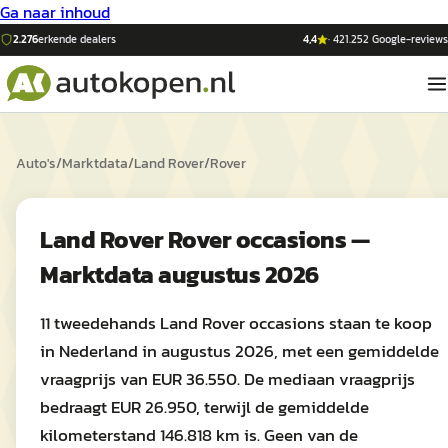
Ga naar inhoud
2.276
erkende dealers
4,4
·
421.252
Google-reviews
Auto's
/
Marktdata
/
Land Rover
/
Rover
Land Rover Rover occasions —
Marktdata augustus 2026
11 tweedehands Land Rover occasions staan te koop
in Nederland in augustus 2026, met een gemiddelde
vraagprijs van EUR 36.550. De mediaan vraagprijs
bedraagt EUR 26.950, terwijl de gemiddelde
kilometerstand 146.818 km is. Geen van de