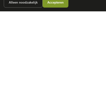
Alleen noodzakelijk
Accepteren
autokopen.nl geeft geen financieel advies en is niet bevoegd om vragen over
financiële producten te beantwoorden. Wij verwijzen door naar erkende, AFM-
vergunde partners.
POPULAIRE MERKEN
Volkswagen
Vind jouw volgende auto bij
Toyota
betrouwbare dealers.
BMW
Mercedes-Benz
Audi
Ford
Opel
Peugeot
ONTDEK
CONTACT