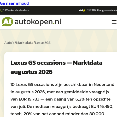
Ga naar inhoud
1.711
erkende dealers
4,4
·
352.814
Google-reviews
Auto's
/
Marktdata
/
Lexus
/
GS
Lexus GS occasions — Marktdata
augustus 2026
10 Lexus GS occasions zijn beschikbaar in Nederland
in augustus 2026, met een gemiddelde vraagprijs
van EUR 19.783 — een daling van 6,2% ten opzichte
van juli. De mediaan vraagprijs bedraagt EUR 16.450,
terwijl 20% van het aanbod minder dan 80.000