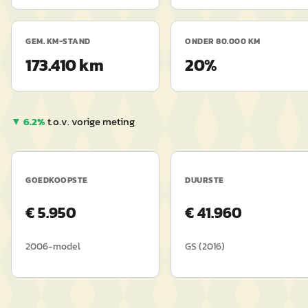
GEM. KM-STAND
ONDER 80.000 KM
173.410 km
20%
▼
6.2
%
t.o.v. vorige meting
GOEDKOOPSTE
DUURSTE
€
5.950
€
41.960
2006
-model
GS
(
2016
)