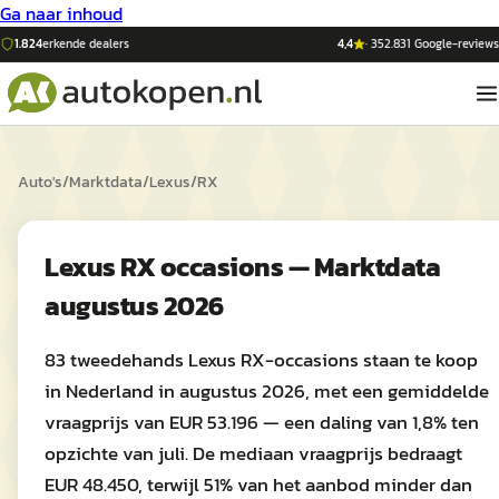
Ga naar inhoud
1.824
erkende dealers
4,4
·
352.831
Google-reviews
Auto's
/
Marktdata
/
Lexus
/
RX
Lexus RX occasions — Marktdata
augustus 2026
83 tweedehands Lexus RX-occasions staan te koop
in Nederland in augustus 2026, met een gemiddelde
vraagprijs van EUR 53.196 — een daling van 1,8% ten
opzichte van juli. De mediaan vraagprijs bedraagt
EUR 48.450, terwijl 51% van het aanbod minder dan