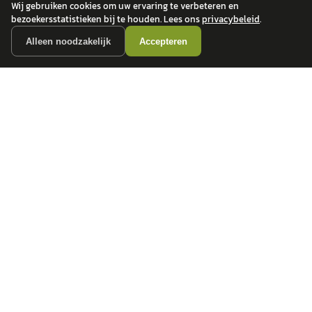
Wij gebruiken cookies om uw ervaring te verbeteren en
bezoekersstatistieken bij te houden. Lees ons
privacybeleid
.
Alleen noodzakelijk
Accepteren
autokopen.nl geeft geen financieel advies en is niet bevoegd om vragen over
financiële producten te beantwoorden. Wij verwijzen door naar erkende, AFM-
vergunde partners.
POPULAIRE MERKEN
Volkswagen
Vind jouw volgende auto bij
Toyota
betrouwbare dealers.
BMW
Mercedes-Benz
Audi
Ford
Opel
Peugeot