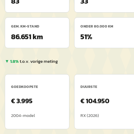
83
33
GEM. KM-STAND
ONDER 80.000 KM
86.651 km
51%
▼
1.8
%
t.o.v. vorige meting
GOEDKOOPSTE
DUURSTE
€
3.995
€
104.950
2004
-model
RX
(
2026
)