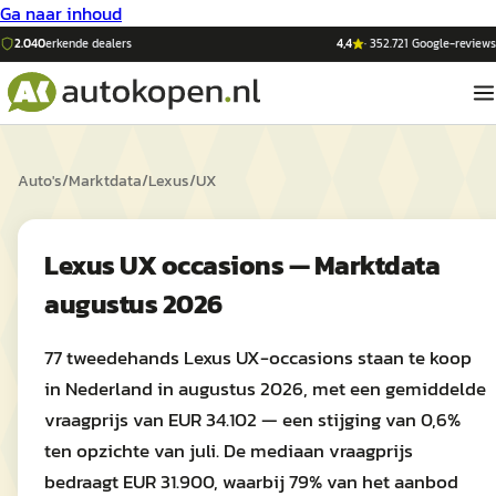
Ga naar inhoud
2.040
erkende dealers
4,4
·
352.721
Google-reviews
Auto's
/
Marktdata
/
Lexus
/
UX
Lexus UX occasions — Marktdata
augustus 2026
77 tweedehands Lexus UX-occasions staan te koop
in Nederland in augustus 2026, met een gemiddelde
vraagprijs van EUR 34.102 — een stijging van 0,6%
ten opzichte van juli. De mediaan vraagprijs
bedraagt EUR 31.900, waarbij 79% van het aanbod