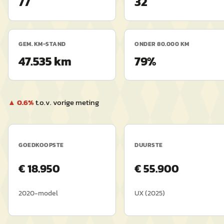
77
32
GEM. KM-STAND
ONDER 80.000 KM
47.535 km
79%
▲
0.6
%
t.o.v. vorige meting
GOEDKOOPSTE
DUURSTE
€
18.950
€
55.900
2020
-model
UX
(
2025
)