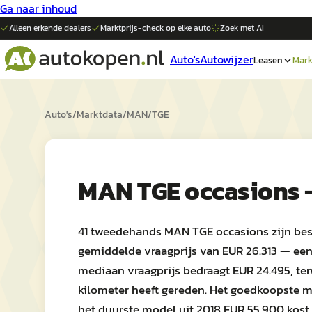
Ga naar inhoud
Alleen erkende dealers
Marktprijs-check op elke
auto
Zoek met AI
Auto's
Autowijzer
Leasen
Mark
Auto's
/
Marktdata
/
MAN
/
TGE
MAN TGE occasions 
41 tweedehands MAN TGE occasions zijn bes
gemiddelde vraagprijs van EUR 26.313 — een s
mediaan vraagprijs bedraagt EUR 24.495, te
kilometer heeft gereden. Het goedkoopste mo
het duurste model uit 2018 EUR 55.900 kost.