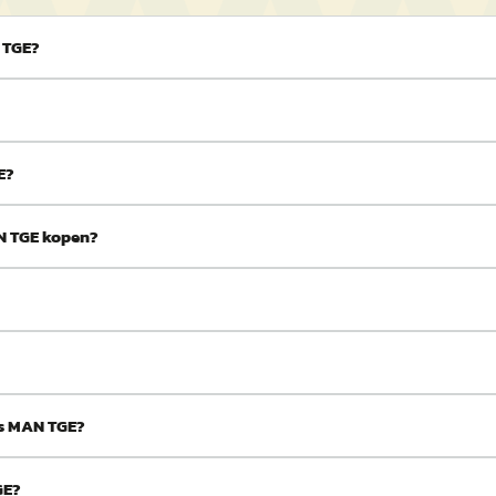
 TGE?
E?
AN TGE kopen?
ds MAN TGE?
GE?