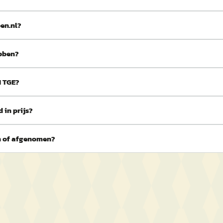
en.nl?
bben?
N TGE?
 in prijs?
n of afgenomen?