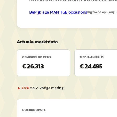
Bekijk alle
MAN
TGE
occasions
Bijgewerkt op
6 augu
Actuele marktdata
GEMIDDELDE PRIJS
MEDIAAN PRIJS
€ 26.313
€ 24.495
▲
2.5
%
t.o.v. vorige meting
GOEDKOOPSTE