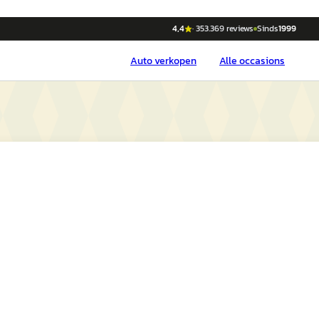
4,4
·
353.369
reviews
Sinds
1999
Auto
verkopen
Alle occasions