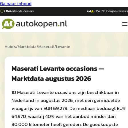
Ga naar inhoud
2.044
erkende dealers
4,4
·
352.721
Google-reviews
Auto's
/
Marktdata
/
Maserati
/
Levante
Maserati Levante occasions —
Marktdata augustus 2026
10 Maserati Levante occasions zijn beschikbaar in
Nederland in augustus 2026, met een gemiddelde
vraagprijs van EUR 69.279. De mediaan bedraagt EUR
64.970, waarbij 40% van het aanbod minder dan
80.000 kilometer heeft gereden. De goedkoopste