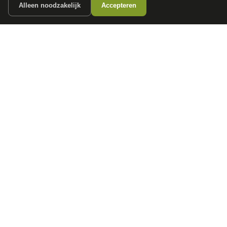
Alleen noodzakelijk
Accepteren
autokopen.nl geeft geen financieel advies en is niet bevoegd om vragen over
financiële producten te beantwoorden. Wij verwijzen door naar erkende, AFM-
vergunde partners.
POPULAIRE MERKEN
Volkswagen
Vind jouw volgende auto bij
Toyota
betrouwbare dealers.
BMW
Mercedes-Benz
Audi
Ford
Opel
Peugeot
ONTDEK
CONTACT