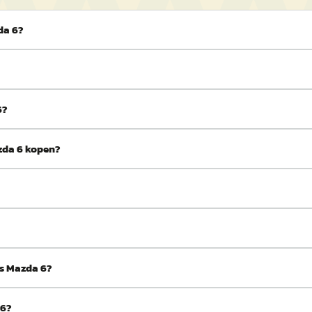
da 6?
6?
zda 6 kopen?
ds Mazda 6?
 6?