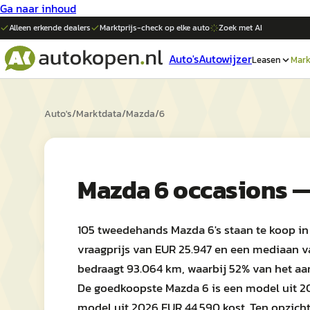
Ga naar inhoud
Alleen erkende dealers
Marktprijs-check op elke
auto
Zoek met AI
Auto's
Autowijzer
Leasen
Mark
Auto's
/
Marktdata
/
Mazda
/
6
Mazda 6 occasions —
105 tweedehands Mazda 6's staan te koop i
vraagprijs van EUR 25.947 en een mediaan 
bedraagt 93.064 km, waarbij 52% van het a
De goedkoopste Mazda 6 is een model uit 200
model uit 2026 EUR 44.590 kost. Ten opzicht