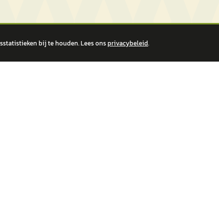
statistieken bij te houden. Lees ons
privacybeleid
.
 over financiële producten te beantwoorden. Wij verwijzen door naar erkende, AFM-v