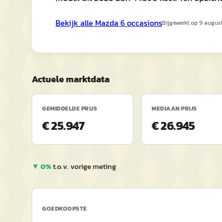
Bekijk alle
Mazda
6
occasions
Bijgewerkt op
9 augus
Actuele marktdata
GEMIDDELDE PRIJS
MEDIAAN PRIJS
€ 25.947
€ 26.945
▼
0
%
t.o.v. vorige meting
GOEDKOOPSTE