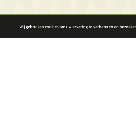
Wij gebruiken cookies om uw ervaring te verbeteren en bezoekers
autokopen.nl geeft geen financieel advies en is niet bevoegd om vragen