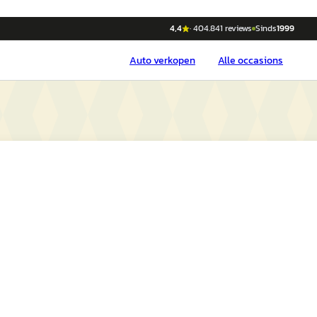
4,4
·
404.841
reviews
Sinds
1999
Auto
verkopen
Alle occasions