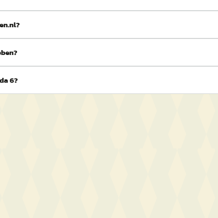
en.nl?
bben?
zda 6?